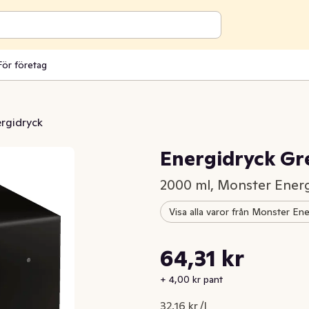
För företag
rgidryck
Energidryck G
2000 ml, Monster Ener
Visa alla varor från Monster En
Styckpris: 32,16 kr /l
64,31 kr
Nuvarande pris är: 64,31 kr
+ 4,00 kr pant
32,16 kr /l