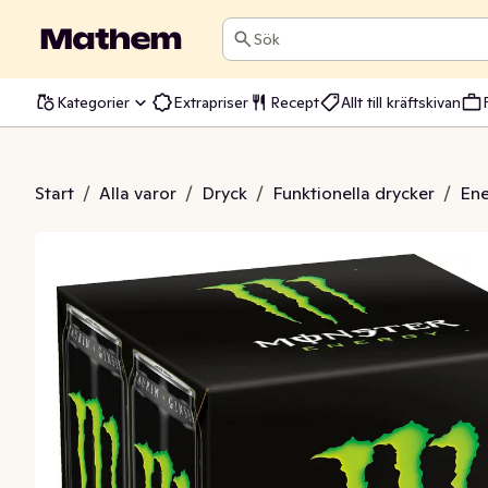
Sök
Kategorier
Extrapriser
Recept
Allt till kräftskivan
yck Green 4x500ml
Start
/
Alla varor
/
Dryck
/
Funktionella drycker
/
Ene