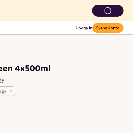
Logga in
Skapa konto
reen 4x500ml
gy
ergy