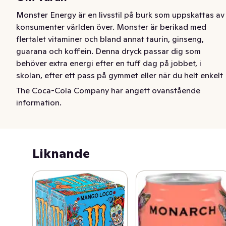
Monster Energy är en livsstil på burk som uppskattas av 
konsumenter världen över. Monster är berikad med 
flertalet vitaminer och bland annat taurin, ginseng, 
guarana och koffein. Denna dryck passar dig som 
behöver extra energi efter en tuff dag på jobbet, i 
skolan, efter ett pass på gymmet eller när du helt enkelt 
bara vill ha något gott att dricka och älskar smaken av 
The Coca-Cola Company har angett ovanstående
originalet från Monster Energy! Multipack 4x50cl
information.
Monster Energy är en livsstil på burk som uppskattas av 
konsumenter världen över. Monster är berikad med 
flertalet vitaminer och bland annat taurin, ginseng, 
Liknande
guarana och koffein. Denna dryck passar dig som 
behöver extra energi efter en tuff dag på jobbet, i 
skolan, efter ett pass på gymmet eller när du helt enkelt 
bara vill ha något gott att dricka och älskar smaken av 
originalet från Monster Energy! 

Multipack 4x50cl