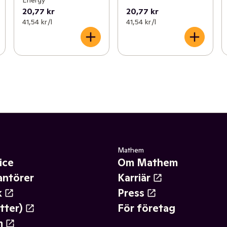
20,77 kr
20,77 kr
41,54 kr /l
41,54 kr /l
Mathem
ice
Om Mathem
antörer
Karriär
k
Press
tter)
För företag
m