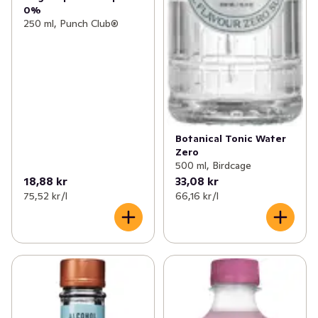
0%
250 ml, Punch Club®
Botanical Tonic Water
Zero
500 ml, Birdcage
18,88 kr
33,08 kr
75,52 kr /l
66,16 kr /l