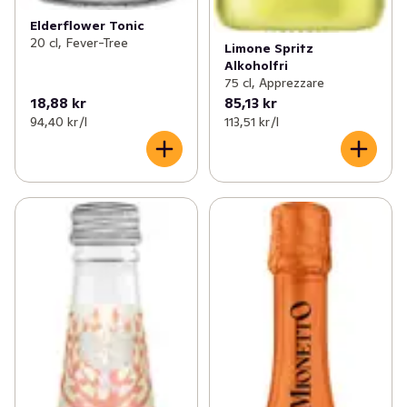
Elderflower Tonic
20 cl, Fever-Tree
Limone Spritz
Alkoholfri
75 cl, Apprezzare
18,88 kr
85,13 kr
94,40 kr /l
113,51 kr /l