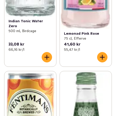
Indian Tonic Water
Zero
500 ml, Birdcage
Lemonad Pink Rose
75 cl, Efferve
33,08 kr
41,60 kr
66,16 kr /l
55,47 kr /l