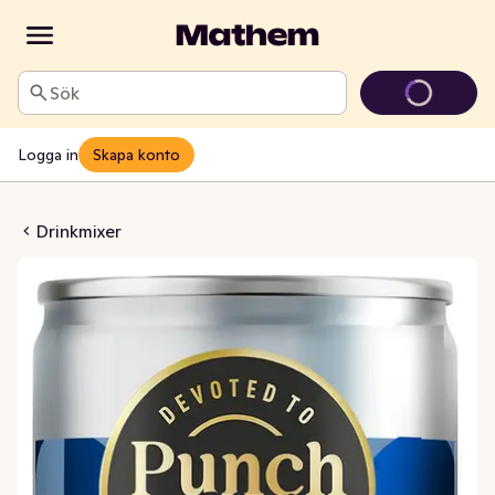
Sök
Logga in
Skapa konto
nny Tonic Zero 0%
Drinkmixer