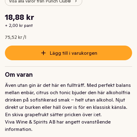
Visa alla varor från Punch Club®
Styckpris: 75,52 kr /l
18,88 kr
Nuvarande pris är: 18,88 kr
+ 2,00 kr pant
75,52 kr /l
Lägg till i varukorgen
Om varan
Även utan gin är det här en fullträff. Med perfekt balans 
mellan enbär, citrus och tonic bjuder den här alkoholfria 
drinken på sofistikerad smak – helt utan alkohol. Njut 
direkt ur burken eller häll över is för en klassisk känsla. 
En skiva grapefrukt sätter pricken över i:et.
Viva Wine & Spirits AB har angett ovanstående
information.