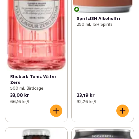
SpritzISH Alkoholfri
250 ml, ISH Spirits
Rhubarb Tonic Water
Zero
500 ml, Birdcage
33,08 kr
23,19 kr
66,16 kr /l
92,76 kr /l