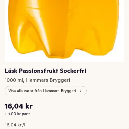
Läsk Passionsfrukt Sockerfri
1000 ml, Hammars Bryggeri
Visa alla varor från Hammars Bryggeri
Styckpris: 16,04 kr /l
16,04 kr
Nuvarande pris är: 16,04 kr
+ 1,00 kr pant
16,04 kr /l