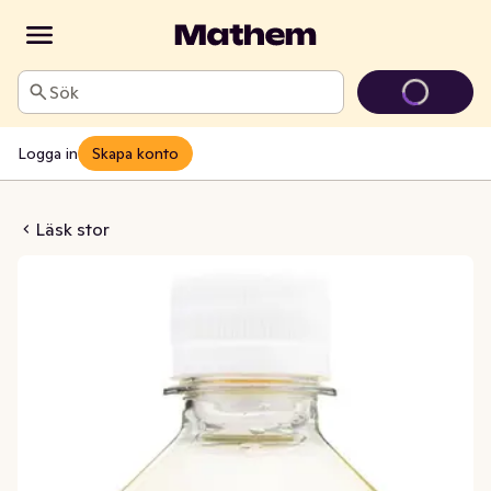
Sök
Logga in
Skapa konto
onsfrukt Sockerfri
Läsk stor