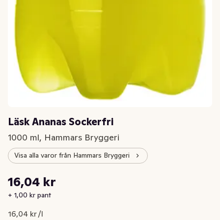
Läsk Ananas Sockerfri
1000 ml, Hammars Bryggeri
Visa alla varor från Hammars Bryggeri
Styckpris: 16,04 kr /l
16,04 kr
Nuvarande pris är: 16,04 kr
+ 1,00 kr pant
16,04 kr /l