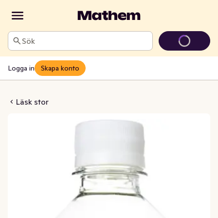
Sök
Logga in
Skapa konto
anas Sockerfri
Läsk stor