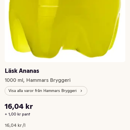
Läsk Ananas
1000 ml, Hammars Bryggeri
Visa alla varor från Hammars Bryggeri
Styckpris: 16,04 kr /l
16,04 kr
Nuvarande pris är: 16,04 kr
+ 1,00 kr pant
16,04 kr /l