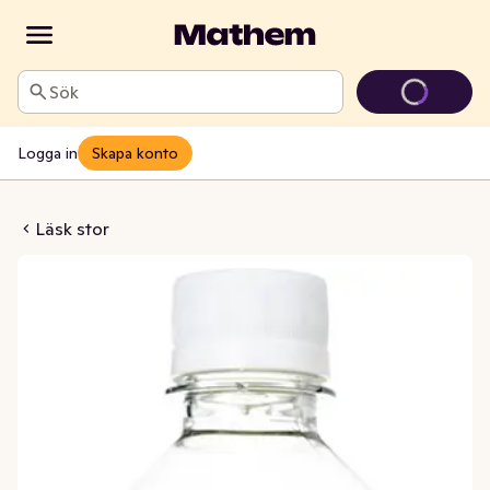
Sök
Logga in
Skapa konto
sk Ananas
Läsk stor