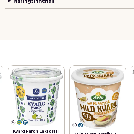
Näringsinnehåll
Kvarg Päron Laktosfri
Mild Kvarg Persika &