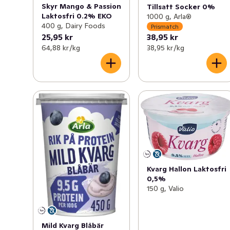
Skyr Mango & Passion
Tillsatt Socker 0%
Laktosfri 0.2% EKO
1000 g, Arla®
400 g, Dairy Foods
Prismatch
25,95 kr
38,95 kr
64,88 kr /kg
38,95 kr /kg
Kvarg Hallon Laktosfri
0,5%
150 g, Valio
Mild Kvarg Blåbär