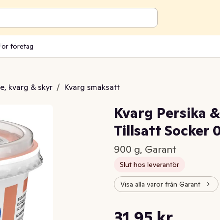
För företag
, kvarg & skyr
/
Kvarg smaksatt
Kvarg Persika &
Tillsatt Socker
900 g, Garant
Slut hos leverantör
Visa alla varor från Garant
Styckpris: 35,50 kr /kg
31,95 kr