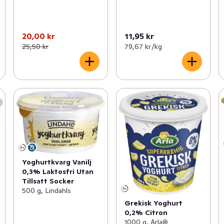
20,00 kr
11,95 kr
25,50 kr
79,67 kr /kg
Yoghurtkvarg Vanilj
0,3% Laktosfri Utan
Tillsatt Socker
500 g, Lindahls
Grekisk Yoghurt
0,2% Citron
1000 g, Arla®