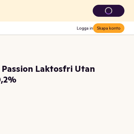
Logga in
Skapa konto
 Passion Laktosfri Utan
 0,2%