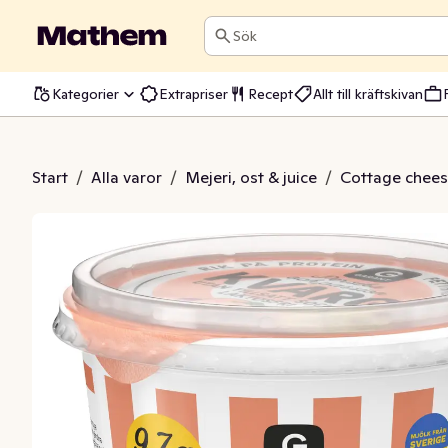
Sök
Kategorier
Extrapriser
Recept
Allt till kräftskivan
aktosfri Utan Tillsatt Socker 0,2%
Start
/
Alla varor
/
Mejeri, ost & juice
/
Cottage cheese