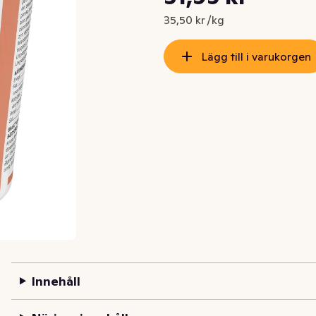
Nuvarande pris är: 31,95 kr
35,50 kr /kg
Lägg till i varukorgen
Innehåll