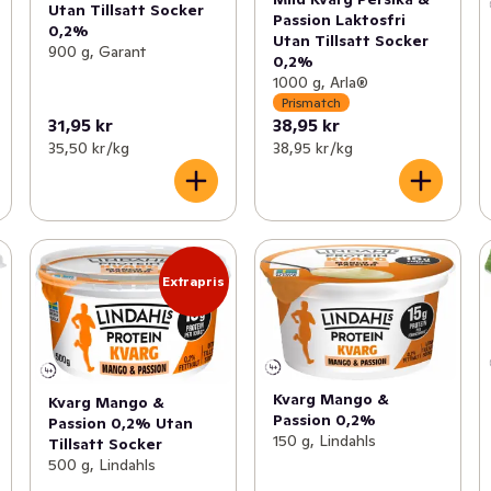
Utan Tillsatt Socker
Passion Laktosfri
0,2%
Utan Tillsatt Socker
900 g, Garant
0,2%
1000 g, Arla®
Prismatch
31,95 kr
38,95 kr
35,50 kr /kg
38,95 kr /kg
Extrapris
Kvarg Mango &
Kvarg Mango &
Passion 0,2%
Passion 0,2% Utan
150 g, Lindahls
Tillsatt Socker
500 g, Lindahls