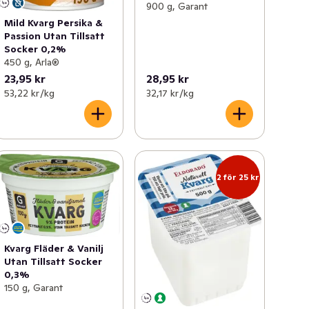
900 g, Garant
Mild Kvarg Persika &
Passion Utan Tillsatt
Socker 0,2%
450 g, Arla®
23,95 kr
28,95 kr
53,22 kr /kg
32,17 kr /kg
2 för 25 kr
Kvarg Fläder & Vanilj
Utan Tillsatt Socker
0,3%
150 g, Garant