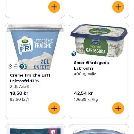
Smör Gårdsgoda
Laktosfri
400 g, Valio
Crème Fraiche Lätt
Laktosfri 13%
2 dl, Arla®
18,50 kr
42,54 kr
92,50 kr /l
106,35 kr /kg