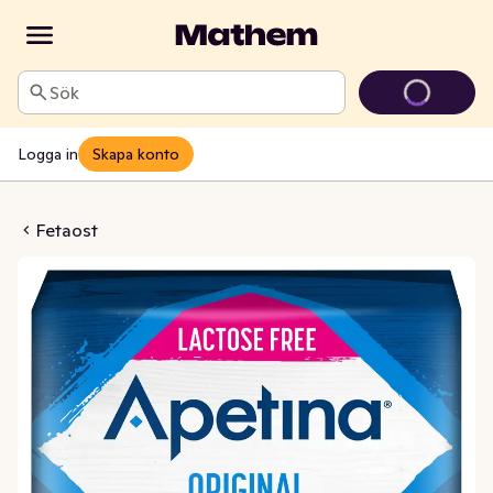
Sök
Logga in
Skapa konto
mig Laktosfri 20%
Fetaost