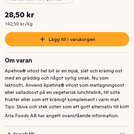
Styckpris: 142,50 kr /kg
28,50 kr
Nuvarande pris är: 28,50 kr
142,50 kr /kg
Lägg till i varukorgen
Om varan
Apetina® vitost hel bit är en mjuk, slät och krämig ost 
med en gräddig och något syrlig smak. Nu som 
laktosfri. Använd Apetina® vitost som matlagningsost 
eller salladsost på en vegetarisk lunchtallrik, till söta 
frukter eller som ett krämigt komplement i varm mat. 
Tips: Skiva och stek osten som ett gott alternativ till kött 
och fisk.
Arla Foods AB har angett ovanstående information.
Apetina® vitost hel bit är en mjuk, slät och krämig ost 
med en gräddig och något syrlig smak. Nu som 