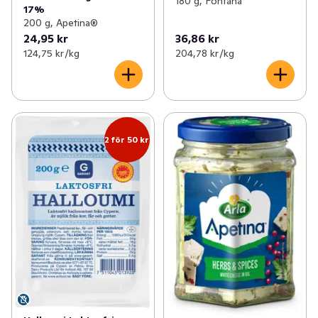
180 g, Fontana
17%
200 g, Apetina®
24,95 kr
36,86 kr
124,75 kr /kg
204,78 kr /kg
2 för 50 kr