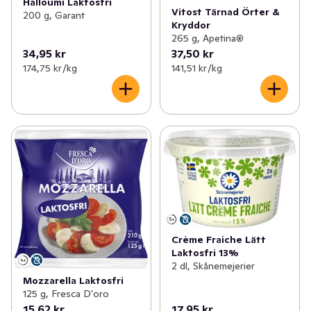
Halloumi Laktosfri
Vitost Tärnad Örter &
200 g, Garant
Kryddor
265 g, Apetina®
34,95 kr
37,50 kr
174,75 kr /kg
141,51 kr /kg
Crème Fraiche Lätt
Laktosfri 13%
2 dl, Skånemejerier
Mozzarella Laktosfri
125 g, Fresca D'oro
15,62 kr
17,95 kr