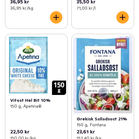
36,95 kr
35,50 kr
36,95 kr /kg
71,00 kr /l
Vitost Hel Bit 10%
150 g, Apetina®
Grekisk Salladsost 21%
150 g, Fontana
22,50 kr
23,61 kr
150,00 kr /kg
157,40 kr /kg