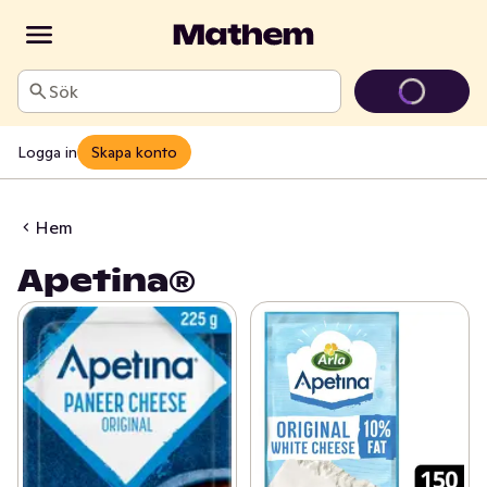
Sök
Logga in
Skapa konto
Hem
Apetina®