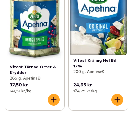
Vitost Krämig Hel Bit
17%
Vitost Tärnad Örter &
200 g, Apetina®
Kryddor
265 g, Apetina®
37,50 kr
24,95 kr
141,51 kr /kg
124,75 kr /kg