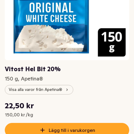
Vitost Hel Bit 20%
150 g, Apetina®
Visa alla varor från Apetina®
Styckpris: 150,00 kr /kg
22,50 kr
Nuvarande pris är: 22,50 kr
150,00 kr /kg
Lägg till i varukorgen