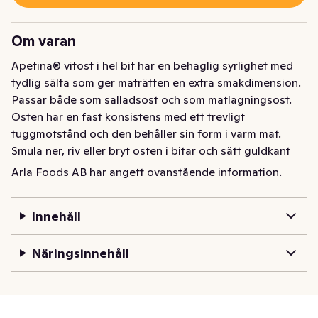
Om varan
Apetina® vitost i hel bit har en behaglig syrlighet med 
tydlig sälta som ger maträtten en extra smakdimension. 
Passar både som salladsost och som matlagningsost. 
Osten har en fast konsistens med ett trevligt 
tuggmotstånd och den behåller sin form i varm mat. 
Smula ner, riv eller bryt osten i bitar och sätt guldkant 
på gratängen eller pastarätten.
Arla Foods AB har angett ovanstående information.
Apetina® vitost i hel bit har en behaglig syrlighet med 
tydlig sälta som ger maträtten en extra smakdimension. 
Innehåll
Passar både som salladsost och som matlagningsost. 
Osten har en fast konsistens med ett trevligt 
Näringsinnehåll
tuggmotstånd och den behåller sin form i varm mat. 
Smula ner, riv eller bryt osten i bitar och sätt guldkant 
på gratängen eller pastarätten.