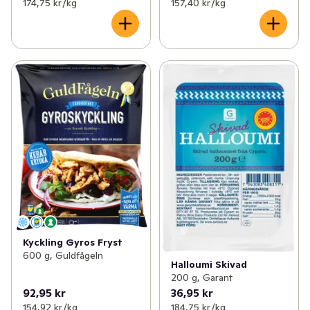
174,75 kr /kg
157,40 kr /kg
Kyckling Gyros Fryst
600 g, Guldfågeln
Halloumi Skivad
200 g, Garant
92,95 kr
36,95 kr
154,92 kr /kg
184,75 kr /kg