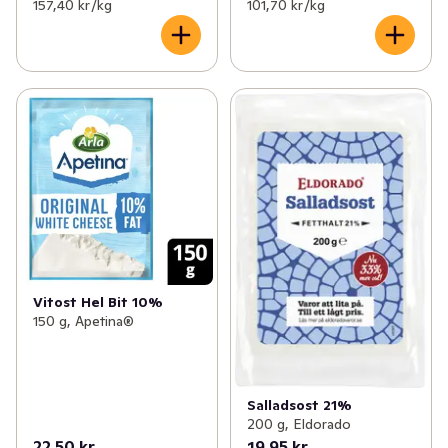
157,40 kr /kg
101,70 kr /kg
Vitost Hel Bit 10%
150 g, Apetina®
Salladsost 21%
200 g, Eldorado
22,50 kr
19,95 kr