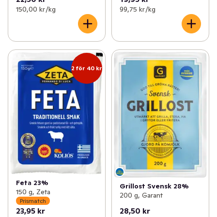
150,00 kr /kg
99,75 kr /kg
2 för 40 kr
Feta 23%
Grillost Svensk 28%
150 g, Zeta
200 g, Garant
Prismatch
23,95 kr
28,50 kr