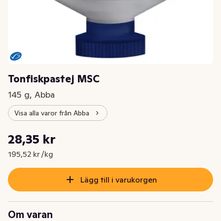
Tonfiskpastej MSC
145 g, Abba
Visa alla varor från Abba
Styckpris: 195,52 kr /kg
28,35 kr
Nuvarande pris är: 28,35 kr
195,52 kr /kg
Lägg till i varukorgen
Om varan