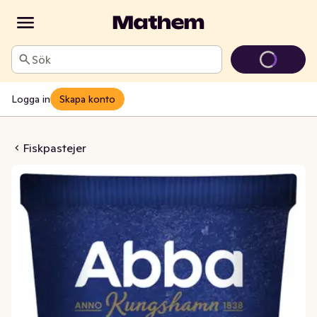
Sök
Logga in
Skapa konto
skpastej MSC
Fiskpastejer