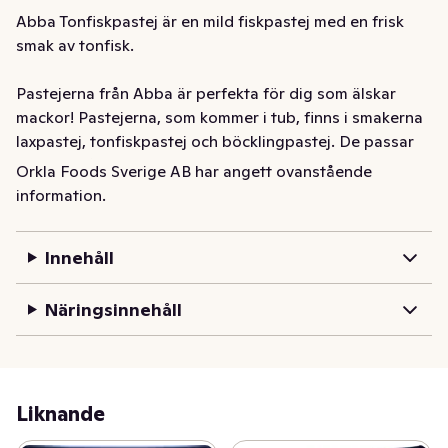
Abba Tonfiskpastej är en mild fiskpastej med en frisk 
smak av tonfisk.

Pastejerna från Abba är perfekta för dig som älskar 
mackor! Pastejerna, som kommer i tub, finns i smakerna 
laxpastej, tonfiskpastej och böcklingpastej. De passar 
utmärkt på en bit bröd, vare sig det är till frukost, 
Orkla Foods Sverige AB har angett ovanstående
mellanmål eller kvällsmat. Pastejerna är goda, nyttiga 
information.
och mättande.

Innehåll
Abba Tonfiskpastej görs på torskrom (Gadus morhua), 
sejrom (Pollachius virens) och tonfisk skipjack 
Näringsinnehåll
(Katsuwonus pelamis), och tillverkas i Sverige, i den 
idylliska fiskorten Kungshamn på västkusten. Vill du läsa 
mer och inspireras klicka in på abba.se
Liknande