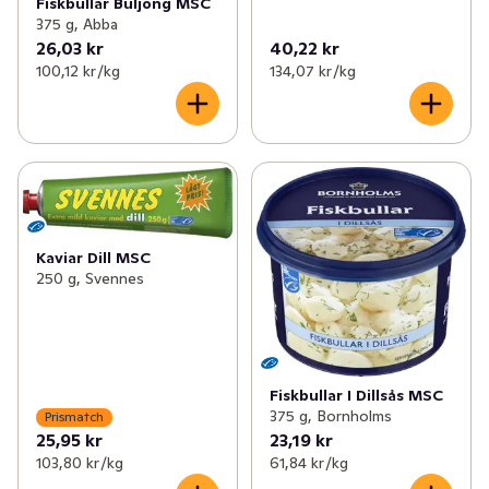
Fiskbullar Buljong MSC
375 g, Abba
26,03 kr
40,22 kr
100,12 kr /kg
134,07 kr /kg
Kaviar Dill MSC
250 g, Svennes
Fiskbullar I Dillsås MSC
375 g, Bornholms
Prismatch
25,95 kr
23,19 kr
103,80 kr /kg
61,84 kr /kg