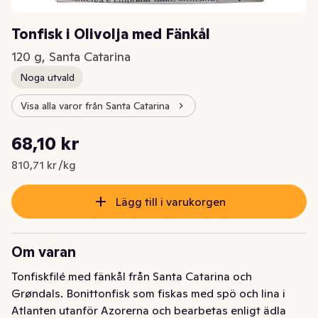
Tonfisk i Olivolja med Fänkål
120 g, Santa Catarina
Noga utvald
Visa alla varor från Santa Catarina
Styckpris: 810,71 kr /kg
68,10 kr
Nuvarande pris är: 68,10 kr
810,71 kr /kg
Lägg till i varukorgen
Om varan
Tonfiskfilé med fänkål från Santa Catarina och 
Grøndals. Bonittonfisk som fiskas med spö och lina i 
Atlanten utanför Azorerna och bearbetas enligt ädla 