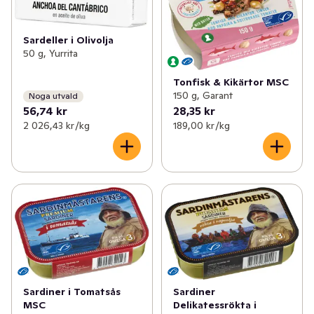
Sardeller i Olivolja
50 g, Yurrita
Tonfisk & Kikärtor MSC
150 g, Garant
Noga utvald
56,74 kr
28,35 kr
2 026,43 kr /kg
189,00 kr /kg
Sardiner i Tomatsås
Sardiner
MSC
Delikatessrökta i