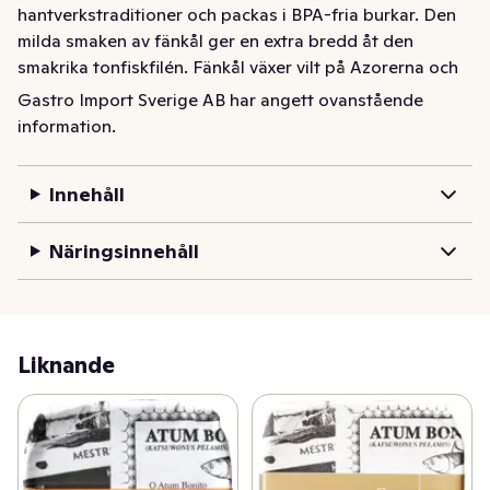
hantverkstraditioner och packas i BPA-fria burkar. Den 
milda smaken av fänkål ger en extra bredd åt den 
smakrika tonfiskfilén. Fänkål växer vilt på Azorerna och 
används flitigt i köket och till fisk.
Gastro Import Sverige AB har angett ovanstående
information.
Tonfiskfilé med fänkål från Santa Catarina och 
Grøndals. Bonittonfisk som fiskas med spö och lina i 
Atlanten utanför Azorerna och bearbetas enligt ädla 
Innehåll
hantverkstraditioner och packas i BPA-fria burkar. Den 
milda smaken av fänkål ger en extra bredd åt den 
Näringsinnehåll
smakrika tonfiskfilén. Fänkål växer vilt på Azorerna och 
används flitigt i köket och till fisk.
Liknande