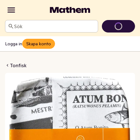
Sök
Logga in
Skapa konto
livolja med Fänkål
Tonfisk