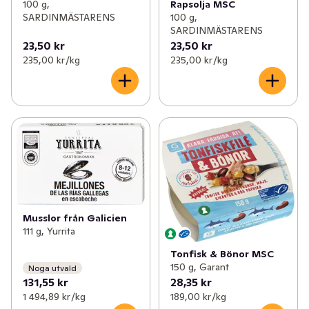
100 g,
Rapsolja MSC
SARDINMÄSTARENS
100 g,
SARDINMÄSTARENS
23,50 kr
23,50 kr
235,00 kr /kg
235,00 kr /kg
Musslor från Galicien
111 g, Yurrita
Tonfisk & Bönor MSC
150 g, Garant
Noga utvald
131,55 kr
28,35 kr
1 494,89 kr /kg
189,00 kr /kg