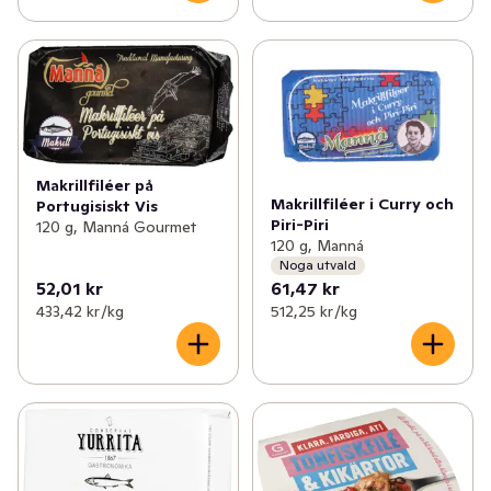
Makrillfiléer på
Makrillfiléer i Curry och
Portugisiskt Vis
Piri-Piri
120 g, Manná Gourmet
120 g, Manná
Noga utvald
52,01 kr
61,47 kr
433,42 kr /kg
512,25 kr /kg