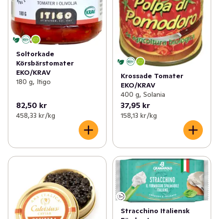
Soltorkade
Körsbärstomater
EKO/KRAV
Krossade Tomater
180 g, Itigo
EKO/KRAV
400 g, Solania
82,50 kr
37,95 kr
458,33 kr /kg
158,13 kr /kg
Stracchino Italiensk