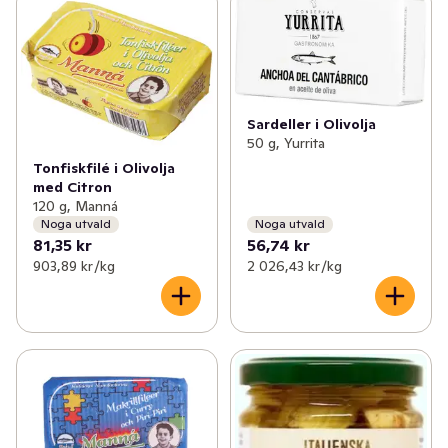
Sardeller i Olivolja
50 g, Yurrita
Tonfiskfilé i Olivolja
med Citron
120 g, Manná
Noga utvald
Noga utvald
81,35 kr
56,74 kr
903,89 kr /kg
2 026,43 kr /kg