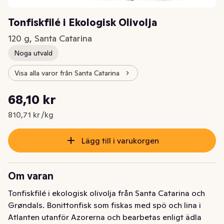
Tonfiskfilé i Ekologisk Olivolja
120 g, Santa Catarina
Noga utvald
Visa alla varor från Santa Catarina
Styckpris: 810,71 kr /kg
68,10 kr
Nuvarande pris är: 68,10 kr
810,71 kr /kg
Lägg till i varukorgen
Om varan
Tonfiskfilé i ekologisk olivolja från Santa Catarina och 
Grøndals. Bonittonfisk som fiskas med spö och lina i 
Atlanten utanför Azorerna och bearbetas enligt ädla 