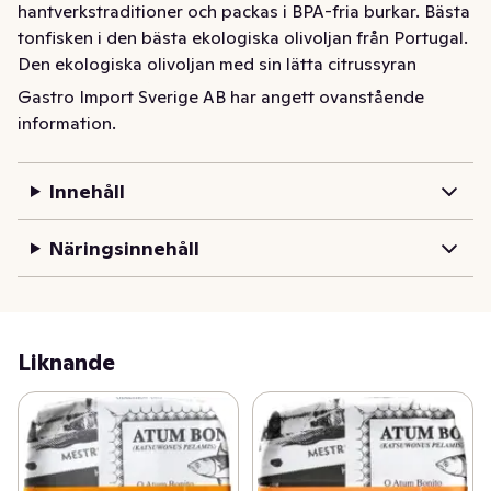
hantverkstraditioner och packas i BPA-fria burkar. Bästa 
tonfisken i den bästa ekologiska olivoljan från Portugal. 
Den ekologiska olivoljan med sin lätta citrussyran 
framhäver de många smaknyanserna i tonfisken.
Gastro Import Sverige AB har angett ovanstående
information.
Tonfiskfilé i ekologisk olivolja från Santa Catarina och 
Grøndals. Bonittonfisk som fiskas med spö och lina i 
Atlanten utanför Azorerna och bearbetas enligt ädla 
Innehåll
hantverkstraditioner och packas i BPA-fria burkar. Bästa 
tonfisken i den bästa ekologiska olivoljan från Portugal. 
Näringsinnehåll
Den ekologiska olivoljan med sin lätta citrussyran 
framhäver de många smaknyanserna i tonfisken.
Liknande