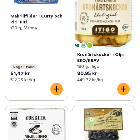
Makrillfiléer i Curry och
Piri-Piri
120 g, Manná
Kronärtskockor i Olja
EKO/KRAV
180 g, Itigo
Noga utvald
61,47 kr
80,95 kr
512,25 kr /kg
449,72 kr /kg