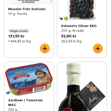
Musslor från Galicien
111 g, Yurrita
Kalamata Oliver EKO
205 g, Arcadiá
Noga utvald
131,55 kr
53,90 kr
1 494,89 kr /kg
262,93 kr /kg
Sardiner i Tomatsås
MSC
100 g,