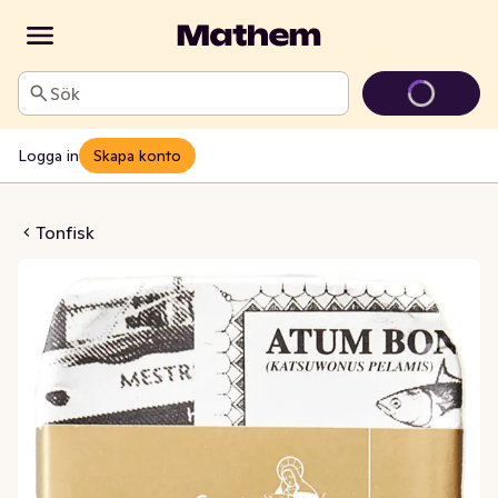
Sök
Logga in
Skapa konto
i Ekologisk Olivolja
Tonfisk