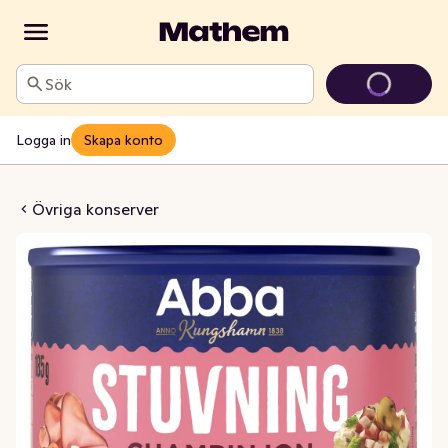
Sök
Logga in
Skapa konto
n/Skinkstuvning
Övriga konserver