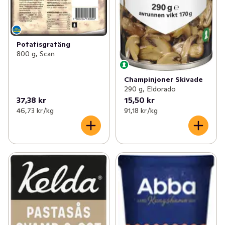
Potatisgratäng
800 g, Scan
Champinjoner Skivade
290 g, Eldorado
37,38 kr
15,50 kr
46,73 kr /kg
91,18 kr /kg