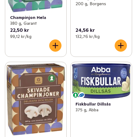
200 g, Borgens
Champinjon Hela
380 g, Garant
22,50 kr
24,56 kr
99,12 kr /kg
132,76 kr /kg
Fiskbullar Dillsås
375 g, Abba