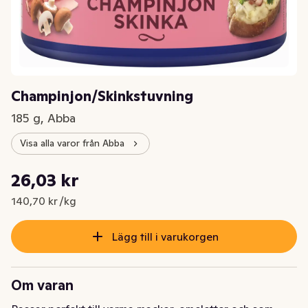
Champinjon/Skinkstuvning
185 g, Abba
Visa alla varor från Abba
Styckpris: 140,70 kr /kg
26,03 kr
Nuvarande pris är: 26,03 kr
140,70 kr /kg
Lägg till i varukorgen
Om varan