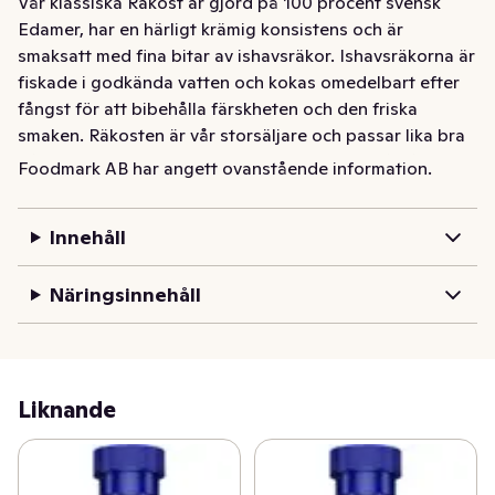
Vår klassiska Räkost är gjord på 100 procent svensk 
Edamer, har en härligt krämig konsistens och är 
smaksatt med fina bitar av ishavsräkor. Ishavsräkorna är 
fiskade i godkända vatten och kokas omedelbart efter 
fångst för att bibehålla färskheten och den friska 
smaken. Räkosten är vår storsäljare och passar lika bra 
på frukostmackan som till den snabba smörgåstårtan.
Foodmark AB har angett ovanstående information.
Innehåll
Näringsinnehåll
Liknande