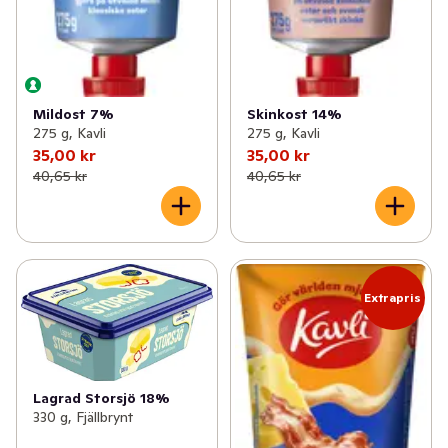
Mildost 7%
Skinkost 14%
275 g, Kavli
275 g, Kavli
35,00 kr
35,00 kr
40,65 kr
40,65 kr
Extrapris
Lagrad Storsjö 18%
330 g, Fjällbrynt