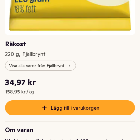
Räkost
220 g, Fjällbrynt
Visa alla varor från Fjällbrynt
Styckpris: 158,95 kr /kg
34,97 kr
Nuvarande pris är: 34,97 kr
158,95 kr /kg
Lägg till i varukorgen
Om varan