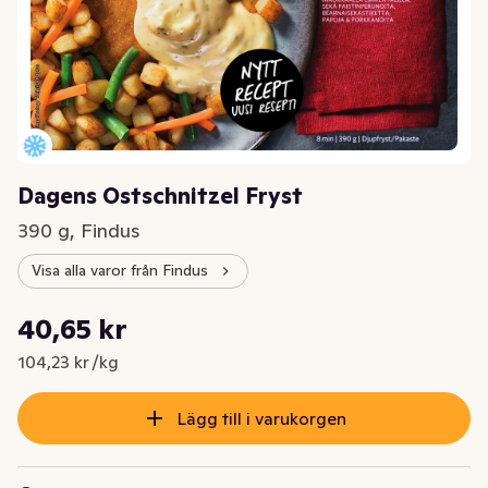
Dagens Ostschnitzel Fryst
390 g, Findus
Visa alla varor från Findus
Styckpris: 104,23 kr /kg
40,65 kr
Nuvarande pris är: 40,65 kr
104,23 kr /kg
Lägg till i varukorgen