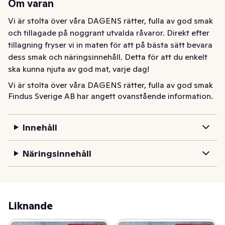
Om varan
Vi är stolta över våra DAGENS rätter, fulla av god smak 
och tillagade på noggrant utvalda råvaror. Direkt efter 
tillagning fryser vi in maten för att på bästa sätt bevara 
dess smak och näringsinnehåll. Detta för att du enkelt 
ska kunna njuta av god mat, varje dag!
Vi är stolta över våra DAGENS rätter, fulla av god smak 
Findus Sverige AB har angett ovanstående information.
och tillagade på noggrant utvalda råvaror.

Direkt efter tillagning fryser vi in maten för att på bästa 
sätt bevara dess smak och näringsinnehåll.

Innehåll
Detta för att du enkelt ska kunna njuta av god mat, varje 
dag!
Näringsinnehåll
Liknande