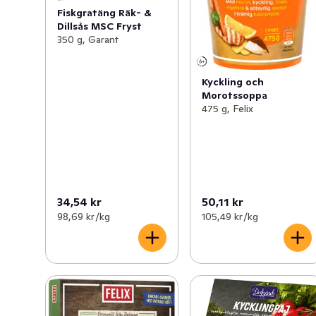
Fiskgratäng Räk- &
Dillsås MSC Fryst
350 g, Garant
Kyckling och
Morotssoppa
475 g, Felix
34,54 kr
50,11 kr
98,69 kr /kg
105,49 kr /kg