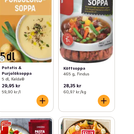
Potatis &
Köttsoppa
Purjolöksoppa
465 g, Findus
5 dl, Kelda®
29,95 kr
28,35 kr
59,90 kr /l
60,97 kr /kg