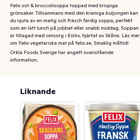
Felix ost & broccolisoppa toppad med krispiga 
grönsaker. Tillsammans med den krämiga buljongen kan 
du njuta av en matig och fräsch färdig soppa, perfekt 
som en lätt lunch på jobbet eller snabb middag. Soppan 
är tillagad med omsorg i Eslöv, hjärtat av Skåne. Läs mer 
om Felix vegetariska mat på felix.se. Smaklig måltid!
Orkla Foods Sverige har angett ovanstående
Felix ost & broccolisoppa toppad med krispiga 
information.
grönsaker. Tillsammans med den krämiga buljongen kan 
du njuta av en matig och fräsch färdig soppa, perfekt 
som en lätt lunch på jobbet eller snabb middag. 

Liknande
Soppan är tillagad med omsorg i Eslöv, hjärtat av Skåne. 
Läs mer om Felix vegetariska mat på felix.se

Smaklig måltid!