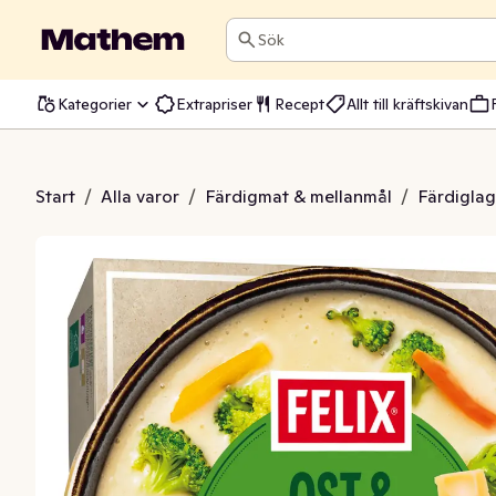
Sök
Kategorier
Extrapriser
Recept
Allt till kräftskivan
t & Broccoli Fryst
Start
/
Alla varor
/
Färdigmat & mellanmål
/
Färdiglag