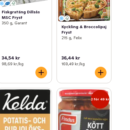
Fiskgratäng Dillsås
MSC Fryst
350 g, Garant
Kyckling & Broccolipaj
Fryst
215 g, Felix
34,54 kr
36,44 kr
98,69 kr /kg
169,49 kr /kg
2 för 49 kr