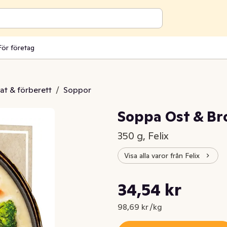
För företag
at & förberett
/
Soppor
Soppa Ost & Bro
350 g, Felix
Visa alla varor från Felix
Styckpris: 98,69 kr /kg
34,54 kr
Nuvarande pris är: 34,54 kr
98,69 kr /kg