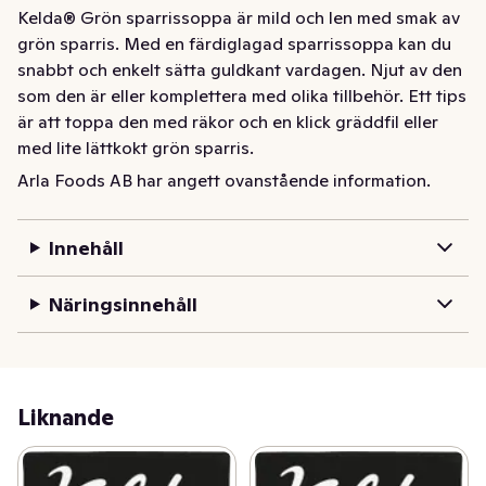
Kelda® Grön sparrissoppa är mild och len med smak av 
grön sparris. Med en färdiglagad sparrissoppa kan du 
snabbt och enkelt sätta guldkant vardagen. Njut av den 
som den är eller komplettera med olika tillbehör. Ett tips 
är att toppa den med räkor och en klick gräddfil eller 
med lite lättkokt grön sparris.
Arla Foods AB har angett ovanstående information.
Kelda® Grön sparrissoppa är mild och len med smak av 
grön sparris. Med en färdiglagad sparrissoppa kan du 
snabbt och enkelt sätta guldkant på vardagen. Njut av 
Innehåll
den som den är eller komplettera med olika tillbehör. Ett 
tips är att toppa den med räkor och en klick gräddfil 
Näringsinnehåll
eller med lite lättkokt grön sparris.
Liknande