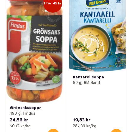
2 för 45 kr
Kantarellsoppa
69 g, Blå Band
Grönsakssoppa
490 g, Findus
24,56 kr
19,83 kr
50,12 kr /kg
287,39 kr /kg