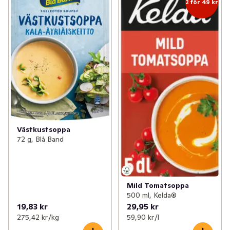
2 för 49 kr
Västkustsoppa
72 g, Blå Band
Mild Tomatsoppa
500 ml, Kelda®
19,83 kr
29,95 kr
275,42 kr /kg
59,90 kr /l