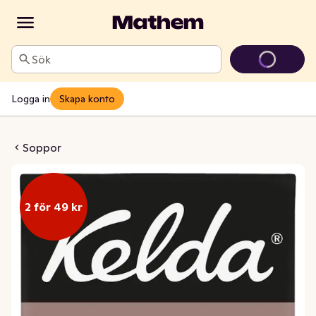
Sök
Logga in
Skapa konto
ssvampsoppa
Soppor
2 för 49 kr