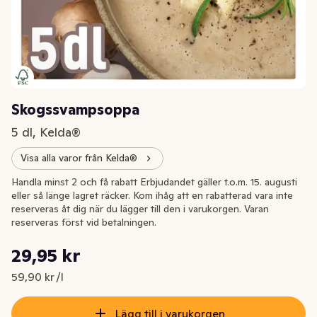
Skogssvampsoppa
5 dl, Kelda®
Visa alla varor från Kelda®
Handla minst 2 och få rabatt Erbjudandet gäller t.o.m. 15. augusti
eller så länge lagret räcker. Kom ihåg att en rabatterad vara inte
reserveras åt dig när du lägger till den i varukorgen. Varan
reserveras först vid betalningen.
Styckpris: 59,90 kr /l
29,95 kr
Nuvarande pris är: 29,95 kr
59,90 kr /l
Lägg till i varukorgen