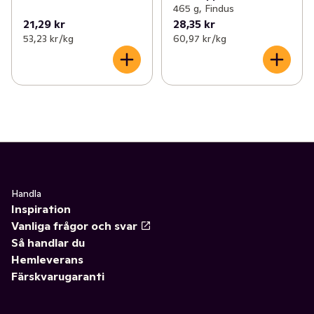
465 g, Findus
21,29 kr
28,35 kr
53,23 kr /kg
60,97 kr /kg
Handla
Inspiration
Vanliga frågor och svar
Så handlar du
Hemleverans
Färskvarugaranti