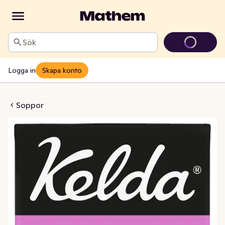
Sök
Logga in
Skapa konto
a med Kokosmjölk
Soppor