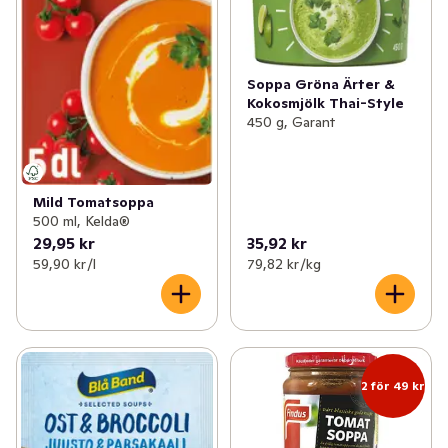
Soppa Gröna Ärter &
Kokosmjölk Thai-Style
450 g, Garant
Mild Tomatsoppa
500 ml, Kelda®
29,95 kr
35,92 kr
59,90 kr /l
79,82 kr /kg
2 för 49 kr