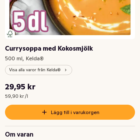
Currysoppa med Kokosmjölk
500 ml, Kelda®
Visa alla varor från Kelda®
Styckpris: 59,90 kr /l
29,95 kr
Nuvarande pris är: 29,95 kr
59,90 kr /l
Lägg till i varukorgen
Om varan