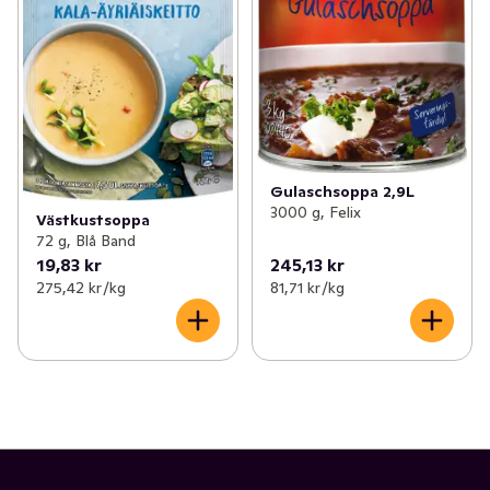
Gulaschsoppa 2,9L
3000 g, Felix
Västkustsoppa
72 g, Blå Band
19,83 kr
245,13 kr
275,42 kr /kg
81,71 kr /kg