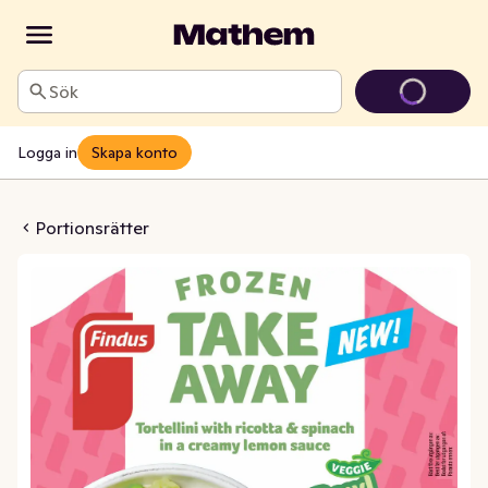
Sök
Logga in
Skapa konto
llini Ricotta & Spenat Fryst
Portionsrätter