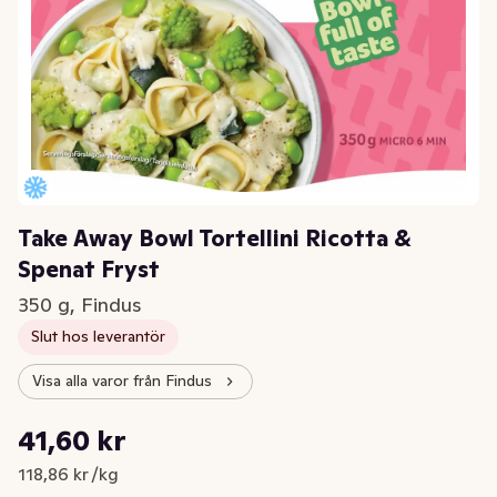
Take Away Bowl Tortellini Ricotta &
Spenat Fryst
350 g, Findus
Slut hos leverantör
Visa alla varor från Findus
Styckpris: 118,86 kr /kg
41,60 kr
Nuvarande pris är: 41,60 kr
118,86 kr /kg