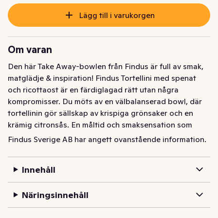
Lägg till i varukorgen
Om varan
Den här Take Away-bowlen från Findus är full av smak, 
matglädje & inspiration! Findus Tortellini med spenat 
och ricottaost är en färdiglagad rätt utan några 
kompromisser. Du möts av en välbalanserad bowl, där 
tortellinin gör sällskap av krispiga grönsaker och en 
krämig citronsås. En måltid och smaksensation som 
passar utmärkt till lunchen på jobbet, utflykten eller 
Findus Sverige AB har angett ovanstående information.
varför inte till middagen där hemma som din 
vardagshjälte? Smaklig måltid!
Innehåll
Näringsinnehåll