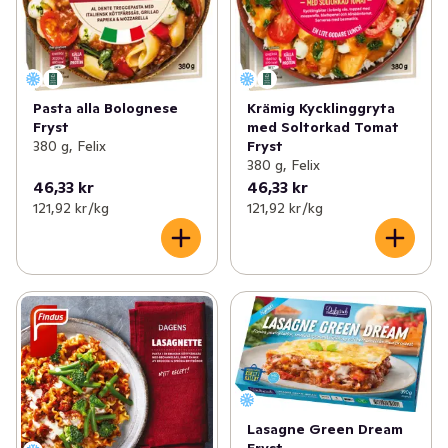
Pasta alla Bolognese
Krämig Kycklinggryta
Fryst
med Soltorkad Tomat
380 g, Felix
Fryst
380 g, Felix
46,33 kr
46,33 kr
121,92 kr /kg
121,92 kr /kg
Lasagne Green Dream