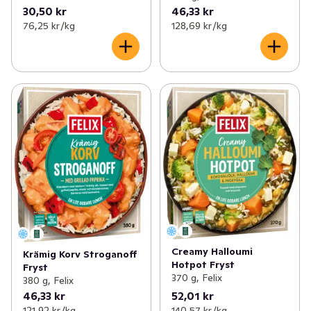
30,50 kr
46,33 kr
76,25 kr /kg
128,69 kr /kg
Creamy Halloumi
Krämig Korv Stroganoff
Hotpot Fryst
Fryst
370 g, Felix
380 g, Felix
46,33 kr
52,01 kr
121,92 kr /kg
140,57 kr /kg