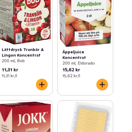
Lättdryck Tranbär &
Äppeljuice
Lingon Koncentrat
Koncentrat
200 ml, Bob
200 ml, Eldorado
11,31 kr
15,62 kr
11,31 kr /l
15,62 kr /l