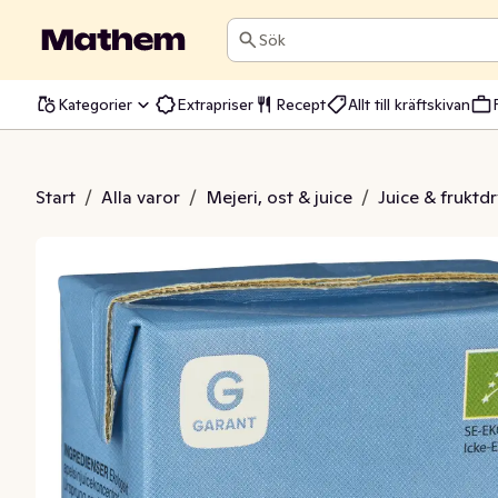
Sök
Kategorier
Extrapriser
Recept
Allt till kräftskivan
lsin Koncentrat EKO
Start
/
Alla varor
/
Mejeri, ost & juice
/
Juice & fruktd