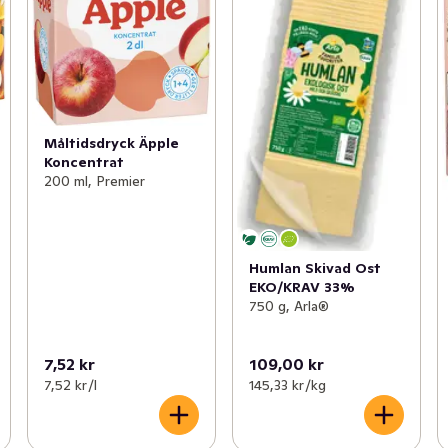
Måltidsdryck Äpple
Koncentrat
200 ml, Premier
Humlan Skivad Ost
EKO/KRAV 33%
750 g, Arla®
7,52 kr
109,00 kr
7,52 kr /l
145,33 kr /kg