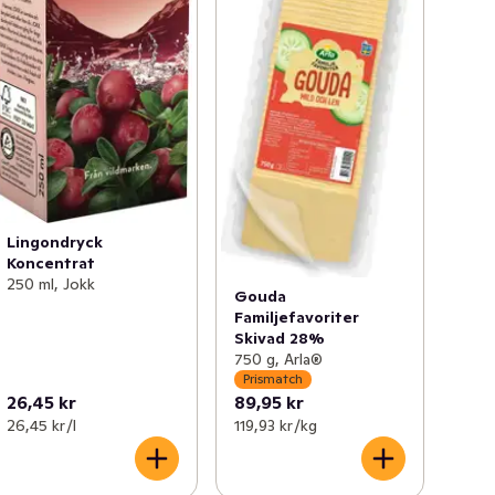
Lingondryck
Koncentrat
250 ml, Jokk
Gouda
Familjefavoriter
Skivad 28%
750 g, Arla®
Prismatch
26,45 kr
89,95 kr
26,45 kr /l
119,93 kr /kg