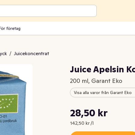
För företag
ryck
/
Juicekoncentrat
Juice Apelsin 
200 ml, Garant Eko
Visa alla varor från Garant Eko
Styckpris: 142,50 kr /l
28,50 kr
Nuvarande pris är: 28,50 kr
142,50 kr /l