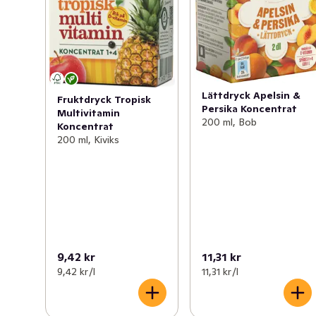
Lättdryck Apelsin &
Fruktdryck Tropisk
Persika Koncentrat
Multivitamin
200 ml, Bob
Koncentrat
200 ml, Kiviks
9,42 kr
11,31 kr
9,42 kr /l
11,31 kr /l