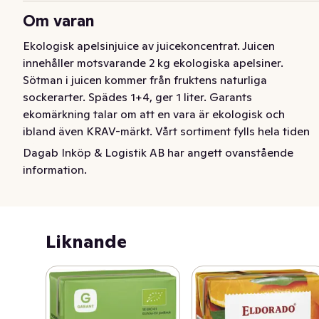
Om varan
Ekologisk apelsinjuice av juicekoncentrat. Juicen 
innehåller motsvarande 2 kg ekologiska apelsiner. 
Sötman i juicen kommer från fruktens naturliga 
sockerarter. Spädes 1+4, ger 1 liter. Garants 
ekomärkning talar om att en vara är ekologisk och 
ibland även KRAV-märkt. Vårt sortiment fylls hela tiden 
på med fler EKO-varor.
Dagab Inköp & Logistik AB har angett ovanstående
information.
Ekologisk apelsinjuice av koncentrat. Spädes 1+4, ger 1 
liter. 2dl.
Liknande