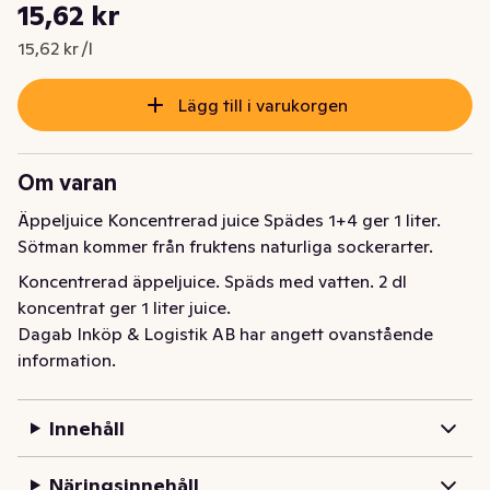
Styckpris: 15,62 kr /l
15,62 kr
Nuvarande pris är: 15,62 kr
15,62 kr /l
Lägg till i varukorgen
Om varan
Äppeljuice Koncentrerad juice Spädes 1+4 ger 1 liter. 
Sötman kommer från fruktens naturliga sockerarter.
Koncentrerad äppeljuice. Späds med vatten. 2 dl 
koncentrat ger 1 liter juice.
Dagab Inköp & Logistik AB har angett ovanstående
information.
Innehåll
Näringsinnehåll