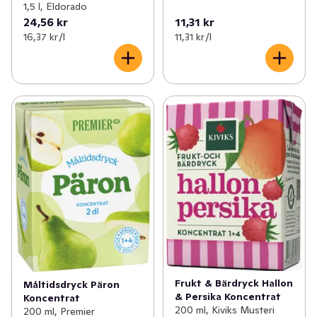
1,5 l, Eldorado
24,56 kr
11,31 kr
16,37 kr /l
11,31 kr /l
Frukt & Bärdryck Hallon
Måltidsdryck Päron
& Persika Koncentrat
Koncentrat
200 ml, Kiviks Musteri
200 ml, Premier