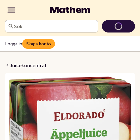
Sök
Logga in
Skapa konto
ice Koncentrat
Juicekoncentrat