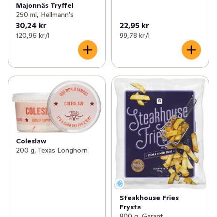
Majonnäs Tryffel
250 ml, Hellmann's
30,24 kr
22,95 kr
120,96 kr /l
99,78 kr /l
Coleslaw
200 g, Texas Longhorn
Steakhouse Fries
Frysta
900 g, Garant