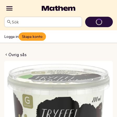
Sök
Logga in
Skapa konto
felmajonnäs
Övrig sås