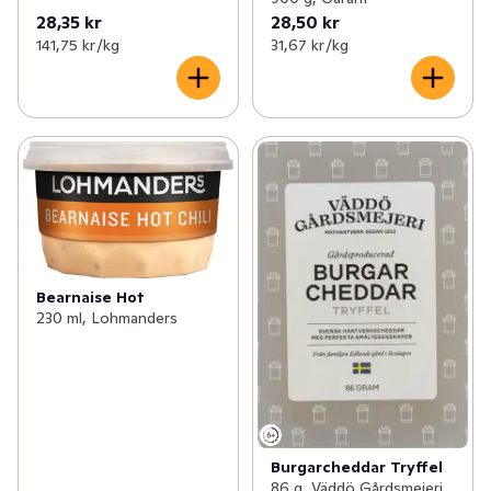
28,35 kr
28,50 kr
141,75 kr /kg
31,67 kr /kg
Bearnaise Hot
230 ml, Lohmanders
Burgarcheddar Tryffel
86 g, Väddö Gårdsmejeri