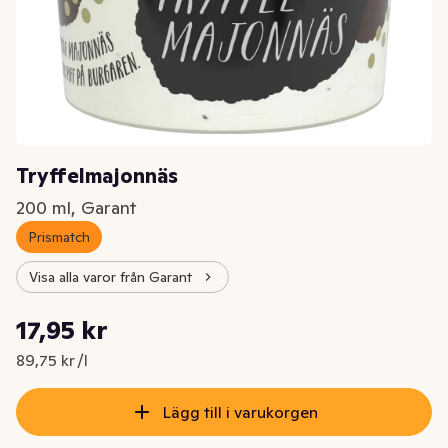
Tryffelmajonnäs
200 ml, Garant
Prismatch
Visa alla varor från Garant
Styckpris: 89,75 kr /l
17,95 kr
Nuvarande pris är: 17,95 kr
89,75 kr /l
Lägg till i varukorgen