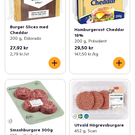
Burger Slices med
Hamburgerost Cheddar
Cheddar
18%
200 g, Eldorado
200 g, Président
27,92 kr
29,50 kr
2,79 kr /st
147,50 kr /kg
Utvald Högrevsburgare
Smashburgare 300g
452 g, Scan