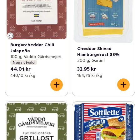
Burgarcheddar Chili
Cheddar Skivad
Jalapeño
Hamburgerost 33%
100 g, Väddö Gårdsmejeri
200 g, Garant
Noga utvald
44,01 kr
32,95 kr
440,10 kr /kg
164,75 kr /kg