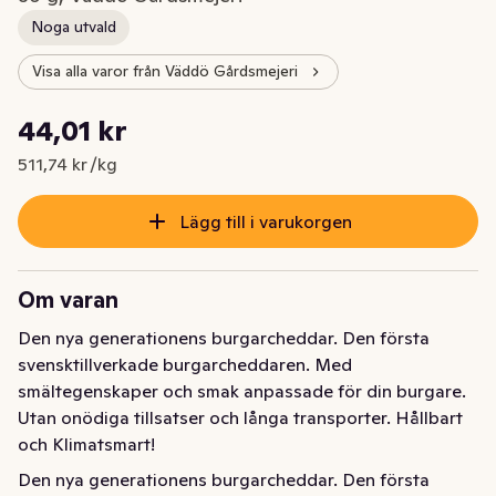
Noga utvald
Visa alla varor från Väddö Gårdsmejeri
Styckpris: 511,74 kr /kg
44,01 kr
Nuvarande pris är: 44,01 kr
511,74 kr /kg
Lägg till i varukorgen
Om varan
Den nya generationens burgarcheddar. Den första 
svensktillverkade burgarcheddaren. Med 
smältegenskaper och smak anpassade för din burgare. 
Utan onödiga tillsatser och långa transporter. Hållbart 
och Klimatsmart!
Den nya generationens burgarcheddar. Den första 