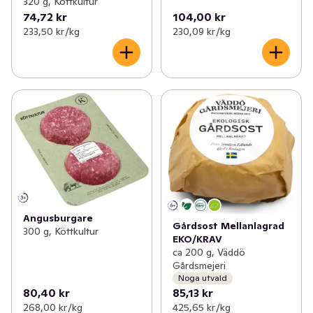
320 g, Köttkultur
74,72 kr
104,00 kr
233,50 kr /kg
230,09 kr /kg
Angusburgare
Gårdsost Mellanlagrad
300 g, Köttkultur
EKO/KRAV
ca 200 g, Väddö
Gårdsmejeri
Noga utvald
80,40 kr
85,13 kr
268,00 kr /kg
425,65 kr /kg