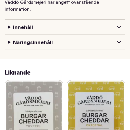
Väddö Gårdsmejeri har angett ovanstående
svensktillverkade burgarcheddaren/hamburgerosten. 
information.
Med smältegenskaper och smak anpassade för din 
burgare. Utan onödiga tillsatser och långa transporter. 
Hållbart och Klimatsmart!
Innehåll
Näringsinnehåll
Liknande