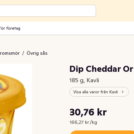
För företag
aromsmör
/
Övrig sås
Dip Cheddar Or
185 g, Kavli
Visa alla varor från Kavli
Styckpris: 166,27 kr /kg
30,76 kr
Nuvarande pris är: 30,76 kr
166,27 kr /kg