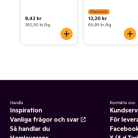
Prismatch
9,42 kr
12,20 kr
392,50 kr /kg
65,95 kr /kg
Handla
Kontakta oss
Inspiration
Kundserv
Vanliga frågor och svar
För lever
Så handlar du
Faceboo
Hemleverans
X (f.d Twi