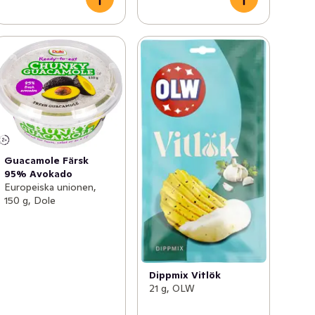
Guacamole Färsk
95% Avokado
Europeiska unionen,
150 g, Dole
Dippmix Vitlök
21 g, OLW