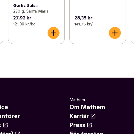
Garlic Salsa
230 g, Santa Maria
27,92 kr
28,35 kr
121,39 kr /kg
141,75 kr /l
Mathem
ice
Om Mathem
antörer
Karriär
k
Press
tter)
För företag