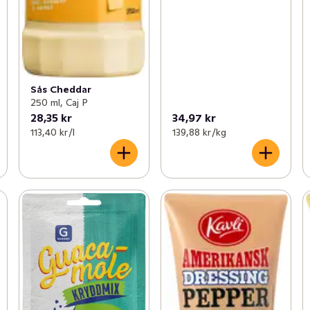
Sås Cheddar
250 ml, Caj P
28,35 kr
34,97 kr
113,40 kr /l
139,88 kr /kg