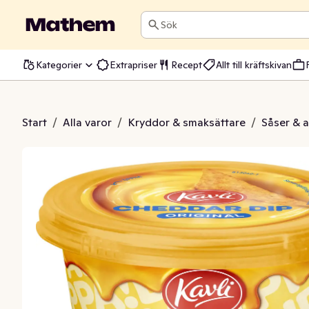
Sök
Kategorier
Extrapriser
Recept
Allt till kräftskivan
heddar Original
Start
/
Alla varor
/
Kryddor & smaksättare
/
Såser & 