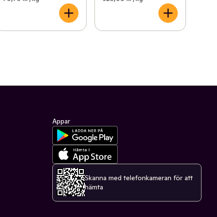
Appar
Skanna med telefonkameran för att
hämta