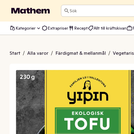
Sök
Kategorier
Extrapriser
Recept
Allt till kräftskivan
l Extra Fast EKO/KRAV
Start
/
Alla varor
/
Färdigmat & mellanmål
/
Vegetari