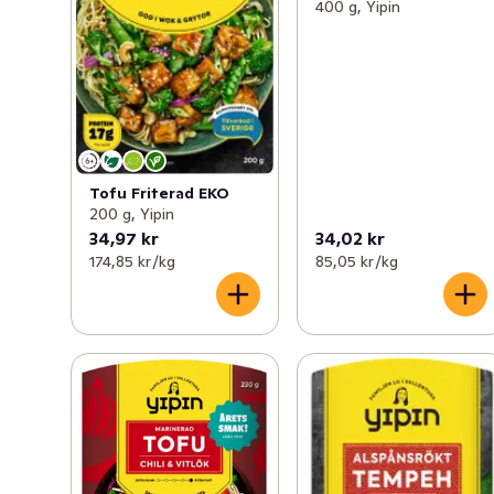
producerar vi Sveriges mest köpta tofu av KRAV-
400 g, Yipin
ekologiska sojabönor från EU och har utvecklat ett brett 
sortiment från alspånsrökt tofu till tempeh och nudlar.
Tofu Friterad EKO
200 g, Yipin
34,97 kr
34,02 kr
174,85 kr /kg
85,05 kr /kg