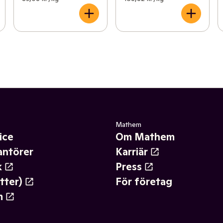
Mathem
ice
Om Mathem
antörer
Karriär
k
Press
tter)
För företag
m