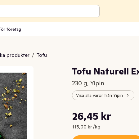
För företag
ska produkter
/
Tofu
Tofu Naturell 
230 g, Yipin
Visa alla varor från Yipin
Styckpris: 115,00 kr /kg
26,45 kr
Nuvarande pris är: 26,45 kr
115,00 kr /kg