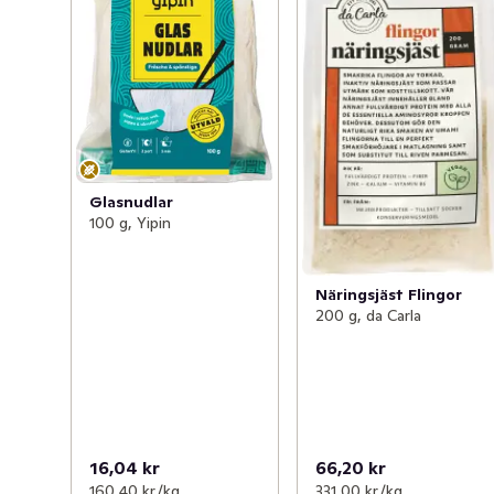
Glasnudlar
100 g, Yipin
Näringsjäst Flingor
200 g, da Carla
16,04 kr
66,20 kr
160,40 kr /kg
331,00 kr /kg