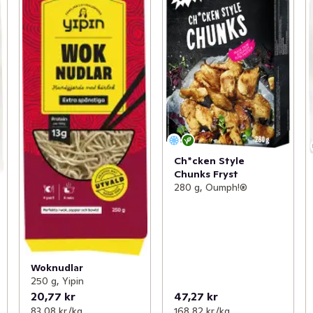
Ch*cken Style
Chunks Fryst
280 g, Oumph!®
Woknudlar
250 g, Yipin
20,77 kr
47,27 kr
83,08 kr /kg
168,82 kr /kg