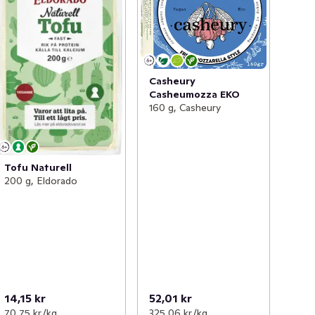
Casheury
Casheumozza EKO
160 g, Casheury
Tofu Naturell
200 g, Eldorado
14,15 kr
52,01 kr
70,75 kr /kg
325,06 kr /kg