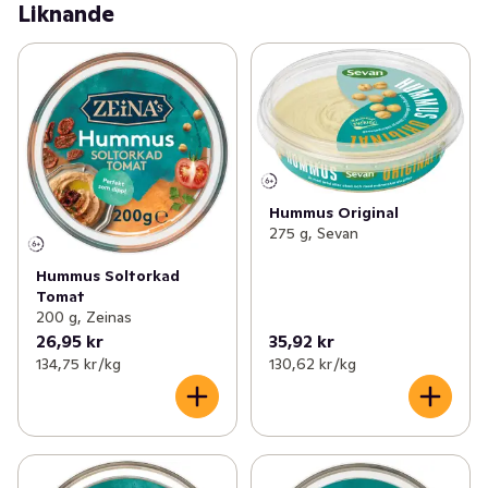
Liknande
sälta, som en hummus ska smaka!
Hummus Original
275 g, Sevan
Hummus Soltorkad
Tomat
200 g, Zeinas
26,95 kr
35,92 kr
134,75 kr /kg
130,62 kr /kg