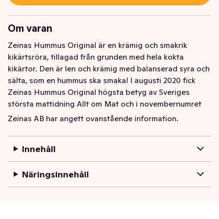
Om varan
Zeinas Hummus Original är en krämig och smakrik 
kikärtsröra, tillagad från grunden med hela kokta 
kikärtor. Den är len och krämig med balanserad syra och 
sälta, som en hummus ska smaka! I augusti 2020 fick 
Zeinas Hummus Original högsta betyg av Sveriges 
största mattidning Allt om Mat och i novembernumret 
samma år fick produkten utmärkelsen ”Bäst i test”av 
Zeinas AB har angett ovanstående information.
Råd & Rön AB!

Hummus är en favorit på mezebordet, men passar även 
Innehåll
utmärkt till falafel såväl som på hamburgaren. Servera 
gärna tillsammans med Zeinas övriga hummus, 
Näringsinnehåll
muhammara och falafel.
Zeinas Hummus Original är en krämig och smakrik 
kikärtsröra, tillagad från grunden med hela kokta 
kikärtor. Den är len och krämig med balanserad syra och 