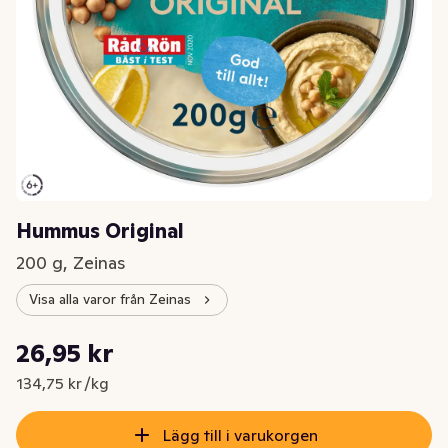
Hummus Original
200 g, Zeinas
Visa alla varor från Zeinas
Styckpris: 134,75 kr /kg
26,95 kr
Nuvarande pris är: 26,95 kr
134,75 kr /kg
Lägg till i varukorgen