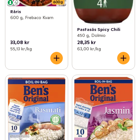
Råris
600 g, Frebaco Kvarn
Pastasås Spicy Chili
450 g, Dolmio
33,08 kr
28,35 kr
55,13 kr /kg
63,00 kr /kg