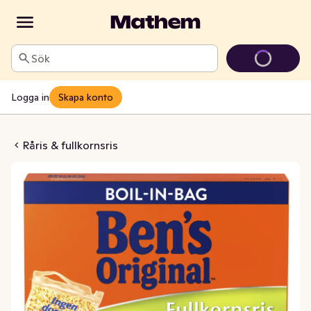
Sök
Logga in
Skapa konto
 Boil-in-Bag 4x125g
Råris & fullkornsris