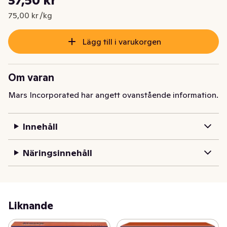
Nuvarande pris är: 37,50 kr
75,00 kr /kg
Lägg till i varukorgen
Om varan
Mars Incorporated har angett ovanstående information.
Innehåll
Näringsinnehåll
Liknande