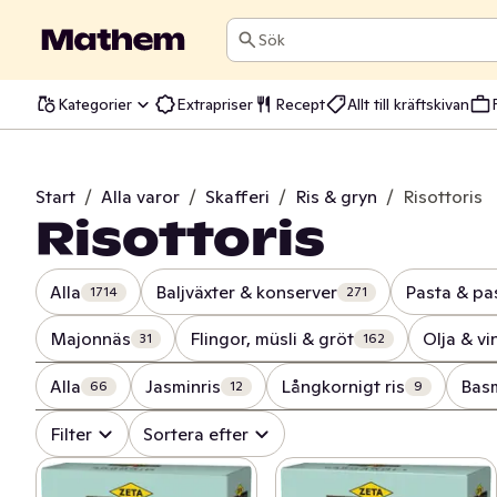
Sök
Kategorier
Extrapriser
Recept
Allt till kräftskivan
Start
/
Alla varor
/
Skafferi
/
Ris & gryn
/
Risottoris
Risottoris
Alla
Baljväxter & konserver
Pasta & pa
1714
271
Majonnäs
Flingor, müsli & gröt
Olja & vi
31
162
Alla
Jasminris
Långkornigt ris
Basm
66
12
9
Filter
Sortera efter