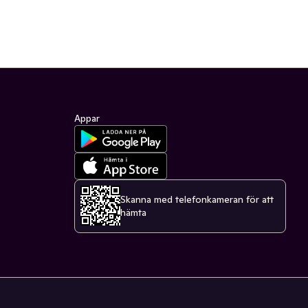
Appar
Skanna med telefonkameran för att
hämta