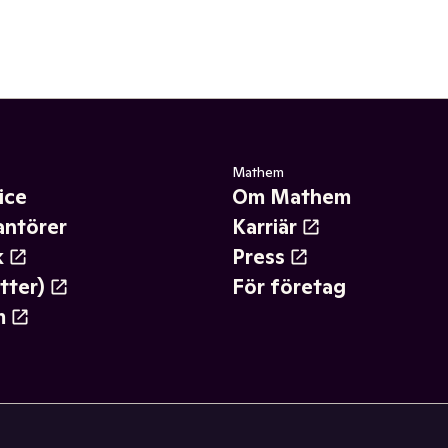
Mathem
ice
Om Mathem
antörer
Karriär
k
Press
tter)
För företag
m