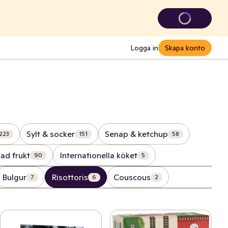
Logga in
Skapa konto
Sylt & socker
Senap & ketchup
223
151
58
ad frukt
Internationella köket
90
5
Bulgur
Risottoris
Couscous
7
6
2