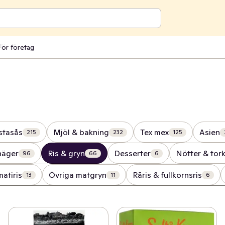
För företag
stasås
Mjöl & bakning
Tex mex
Asien
215
232
125
näger
Ris & gryn
Desserter
Nötter & tork
96
66
6
atiris
Övriga matgryn
Råris & fullkornsris
13
11
6