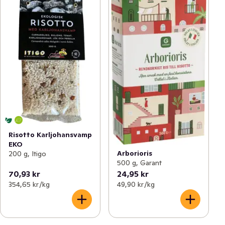
Risotto Karljohansvamp
EKO
Arborioris
200 g, Itigo
500 g, Garant
70,93 kr
24,95 kr
354,65 kr /kg
49,90 kr /kg