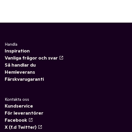
✓
Nötter & torkad frukt
(87)
✓
Internationella köket
(5)
Handla
Inspiration
Vanliga frågor och svar
Så handlar du
Hemleverans
Färskvarugaranti
Kontakta oss
Kundservice
För leverantörer
Facebook
X (f.d Twitter)