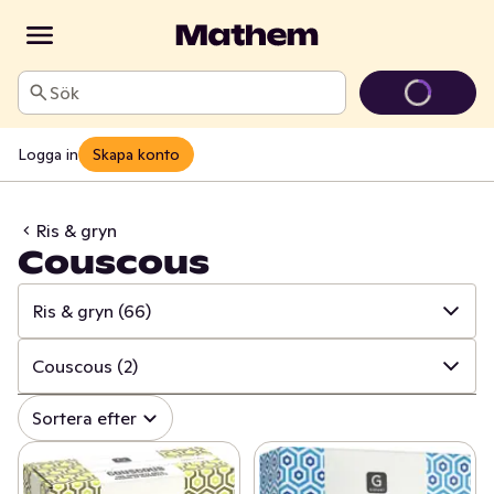
Sök
Logga in
Skapa konto
Ris & gryn
Couscous
Ris & gryn
(66)
✓
Alla
(1706)
Couscous
(2)
✓
Baljväxter & konserver
(271)
✓
Alla
(66)
Sortera efter
✓
Pasta & pastasås
(215)
✓
Jasminris
(12)