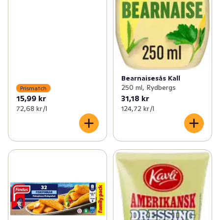
Bearnaisesås Kall
250 ml, Rydbergs
Prismatch
15,99 kr
31,18 kr
72,68 kr /l
124,72 kr /l