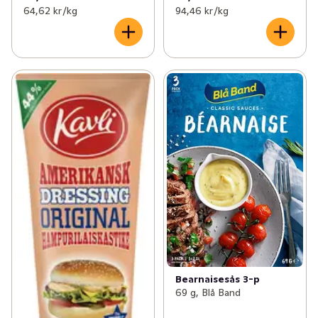
64,62 kr /kg
94,46 kr /kg
Bearnaisesås 3-p
69 g, Blå Band