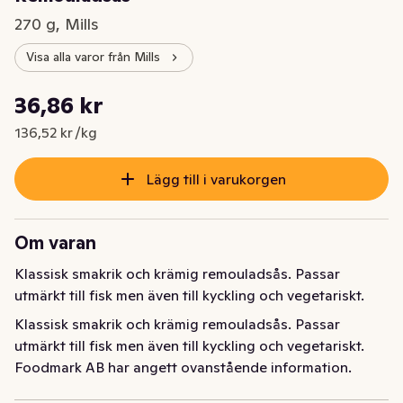
270 g, Mills
Visa alla varor från Mills
Styckpris: 136,52 kr /kg
36,86 kr
Nuvarande pris är: 36,86 kr
136,52 kr /kg
Lägg till i varukorgen
Om varan
Klassisk smakrik och krämig remouladsås. Passar 
utmärkt till fisk men även till kyckling och vegetariskt.
Klassisk smakrik och krämig remouladsås. Passar 
utmärkt till fisk men även till kyckling och vegetariskt.
Foodmark AB har angett ovanstående information.