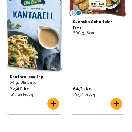
Svenska Schnitzlar
Fryst
600 g, Scan
Kantarellsås 3-p
54 g, Blå Band
27,40 kr
64,31 kr
507,41 kr /kg
107,18 kr /kg