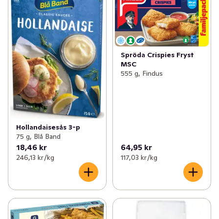
Spröda Crispies Fryst
MSC
555 g, Findus
Hollandaisesås 3-p
75 g, Blå Band
18,46 kr
64,95 kr
246,13 kr /kg
117,03 kr /kg