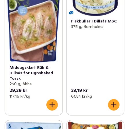
Fiskbullar I Dillsås MSC
375 g, Bornholms
Middagsklart Räk &
Dillsås för Ugnsbakad
Torsk
250 g, Abba
29,29 kr
23,19 kr
117,16 kr /kg
61,84 kr /kg