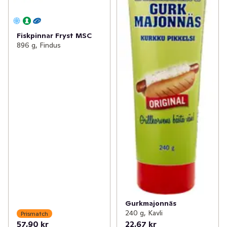
Fiskpinnar Fryst MSC
896 g, Findus
Gurkmajonnäs
240 g, Kavli
Prismatch
57,90 kr
22,67 kr