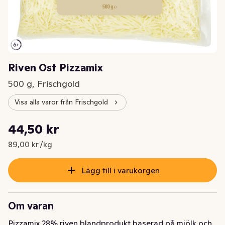
Riven Ost Pizzamix
500 g, Frischgold
Visa alla varor från Frischgold
Styckpris: 89,00 kr /kg
44,50 kr
Nuvarande pris är: 44,50 kr
89,00 kr /kg
Lägg till i varukorgen
Om varan
Pizzamix 28% riven blandprodukt baserad på mjölk och 