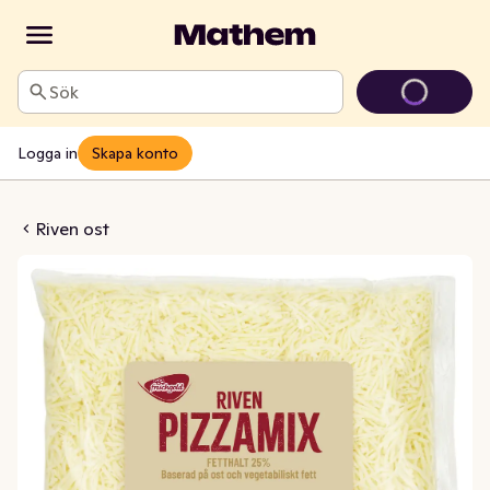
Sök
Logga in
Skapa konto
 Ost Pizzamix
Riven ost