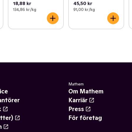
18,88 kr
45,50 kr
134,86 kr /kg
91,00 kr /kg
Mathem
ice
Om Mathem
antörer
Karriär
k
Press
tter)
För företag
m