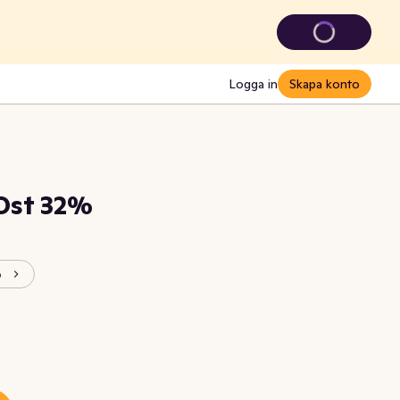
Logga in
Skapa konto
Ost 32%
o