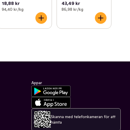
18,88 kr
43,49 kr
94,40 kr /kg
86,98 kr /kg
Appar
Skanna med telefonkameran för att
hämta