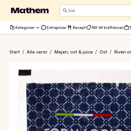
Sök
Kategorier
Extrapriser
Recept
Allt till kräftskivan
n Riven Ost 32%
Start
/
Alla varor
/
Mejeri, ost & juice
/
Ost
/
Riven o