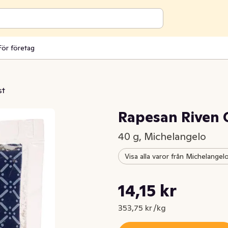
För företag
st
Rapesan Riven 
40 g, Michelangelo
Visa alla varor från Michelangel
Styckpris: 353,75 kr /kg
14,15 kr
Nuvarande pris är: 14,15 kr
353,75 kr /kg