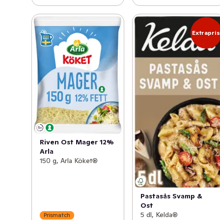
Extrapri
Riven Ost Mager 12%
Arla
150 g, Arla Köket®
Pastasås Svamp &
Ost
5 dl, Kelda®
Prismatch