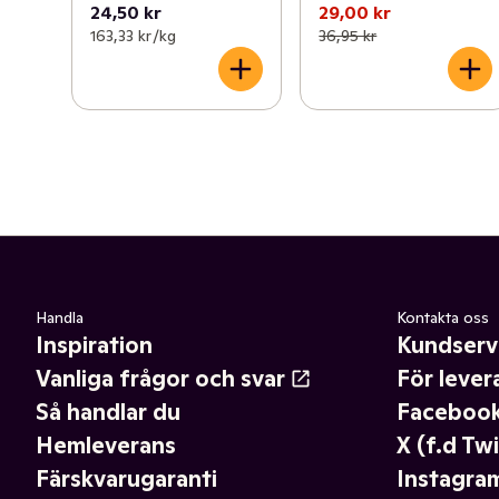
24,50 kr
29,00 kr
163,33 kr /kg
36,95 kr
Handla
Kontakta oss
Inspiration
Kundserv
Vanliga frågor och svar
För lever
Så handlar du
Faceboo
Hemleverans
X (f.d Twi
Färskvarugaranti
Instagra