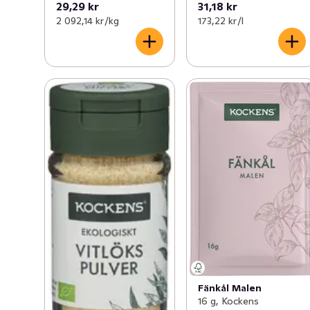
29,29 kr
31,18 kr
2 092,14 kr /kg
173,22 kr /l
Fänkål Malen
16 g, Kockens