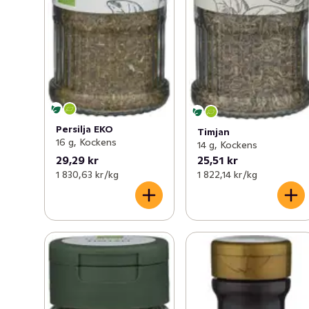
Persilja EKO
Timjan
16 g, Kockens
14 g, Kockens
29,29 kr
25,51 kr
1 830,63 kr /kg
1 822,14 kr /kg