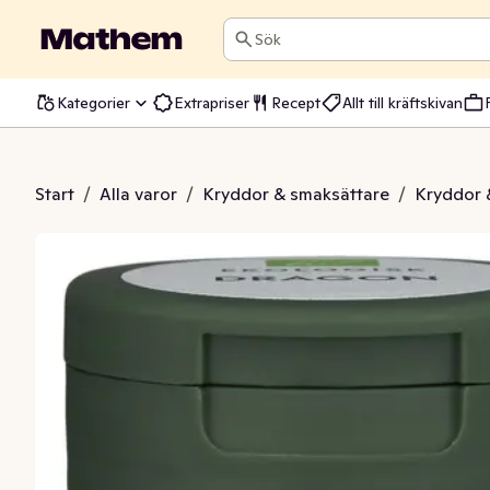
Sök
Kategorier
Extrapriser
Recept
Allt till kräftskivan
ragon EKO
Start
/
Alla varor
/
Kryddor & smaksättare
/
Kryddor 