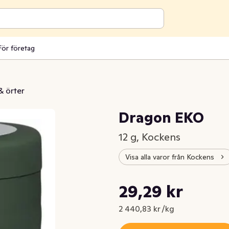
För företag
& örter
Dragon EKO
12 g, Kockens
Visa alla varor från Kockens
Styckpris: 2 440,83 kr /kg
29,29 kr
Nuvarande pris är: 29,29 kr
2 440,83 kr /kg