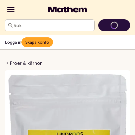
Sök
Logga in
Skapa konto
um Psyllium
Fröer & kärnor