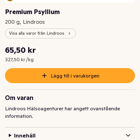
Premium Psyllium
200 g, Lindroos
Visa alla varor från Lindroos
Styckpris: 327,50 kr /kg
65,50 kr
Nuvarande pris är: 65,50 kr
327,50 kr /kg
Lägg till i varukorgen
Om varan
Lindroos Hälsoagenturer har angett ovanstående
information.
Innehåll