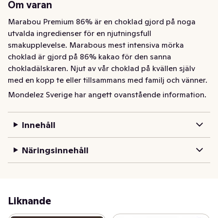
Om varan
Marabou Premium 86% är en choklad gjord på noga 
utvalda ingredienser för en njutningsfull 
smakupplevelse. Marabous mest intensiva mörka 
choklad är gjord på 86% kakao för den sanna 
chokladälskaren. Njut av vår choklad på kvällen själv 
med en kopp te eller tillsammans med familj och vänner. 
Genom Cocoa Life, vårt program för en hållbar 
Mondelez Sverige har angett ovanstående information.
kakaoproduktion, bidrar Marabou Premium till att kakao 
odlas på rätt sätt, för att skydda planeten och 
Innehåll
respektera mänskliga rättigheter i vår värdekedja. Läs 
mer om Cocoa Life här www.cocoalife.org.
Näringsinnehåll
Marabou Premium 86% är en choklad gjord på noga 
utvalda ingredienser för en njutningsfull 
smakupplevelse. Marabous mest intensiva mörka 
choklad är gjord på 86% kakao för den sanna 
Liknande
chokladälskaren. Njut av vår choklad på kvällen själv 
med en kopp te eller tillsammans med familj och vänner. 