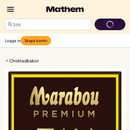
Sök
Logga in
Skapa konto
um Dark 86%
Chokladkakor