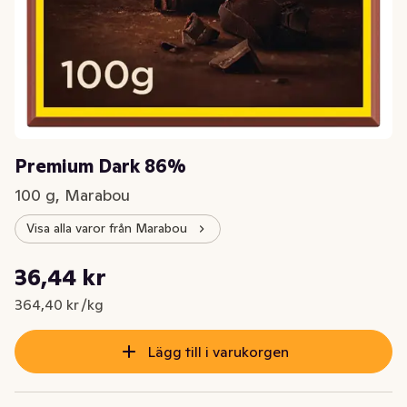
Premium Dark 86%
100 g, Marabou
Visa alla varor från Marabou
Styckpris: 364,40 kr /kg
36,44 kr
Nuvarande pris är: 36,44 kr
364,40 kr /kg
Lägg till i varukorgen