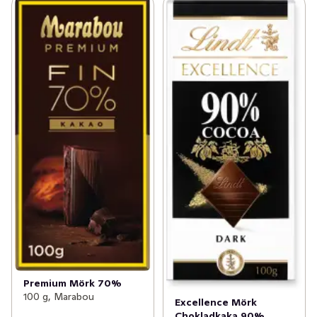
Vi berättar gärna mer om kakaodling och vad som är 
viktigt för oss, läs mer på www.cocoaprogram.info
Premium Mörk 70%
100 g, Marabou
Excellence Mörk
Chokladkaka 90%