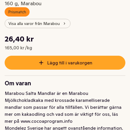
160 g, Marabou
Prismatch
Visa alla varor från Marabou
Styckpris: 165,00 kr /kg
26,40 kr
Nuvarande pris är: 26,40 kr
165,00 kr /kg
Lägg till i varukorgen
Om varan
Marabou Salta Mandlar är en Marabou 
Mjölkchokladkaka med krossade karamelliserade 
mandlar som passar för alla tillfällen. Vi berättar gärna 
mer om kakaodling och vad som är viktigt för oss, läs 
mer på www.cocoaprogram.info
Mondelez Sverige har angett ovanstående information.