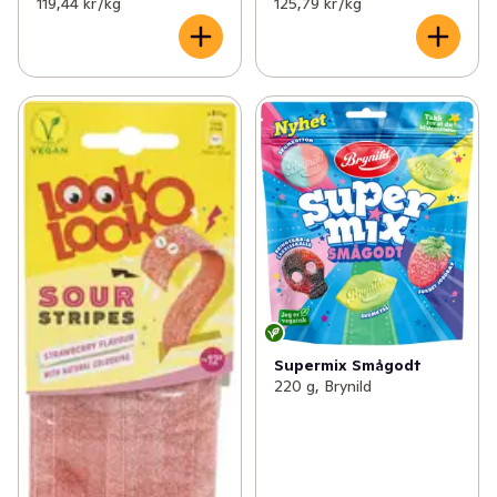
119,44 kr /kg
125,79 kr /kg
Supermix Smågodt
220 g, Brynild