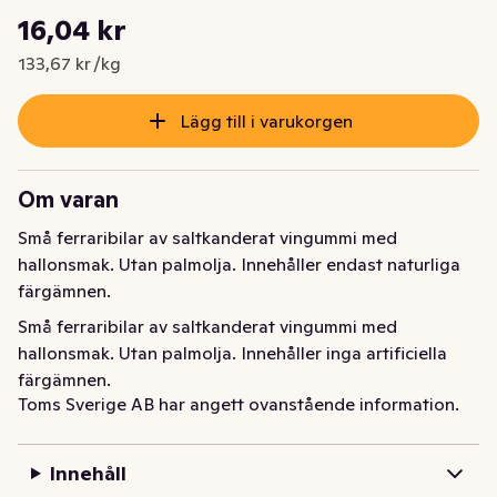
Styckpris: 133,67 kr /kg
16,04 kr
Nuvarande pris är: 16,04 kr
133,67 kr /kg
Lägg till i varukorgen
Om varan
Små ferraribilar av saltkanderat vingummi med 
hallonsmak. Utan palmolja. Innehåller endast naturliga 
färgämnen.
Små ferraribilar av saltkanderat vingummi med 
hallonsmak. Utan palmolja. Innehåller inga artificiella 
färgämnen.
Toms Sverige AB har angett ovanstående information.
Innehåll