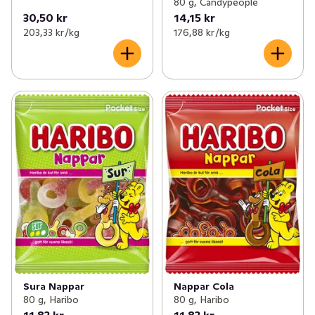
80 g, Candypeople
30,50 kr
14,15 kr
203,33 kr /kg
176,88 kr /kg
Sura Nappar
Nappar Cola
80 g, Haribo
80 g, Haribo