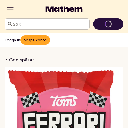
Sök
Logga in
Skapa konto
i Salt Hallon
Godispåsar