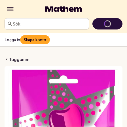
Sök
Logga in
Skapa konto
d Cherry Sockerfri
Tuggummi