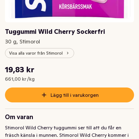
Tuggummi Wild Cherry Sockerfri
30 g, Stimorol
Visa alla varor från Stimorol
Styckpris: 661,00 kr /kg
19,83 kr
Nuvarande pris är: 19,83 kr
661,00 kr /kg
Lägg till i varukorgen
Om varan
Stimorol Wild Cherry tuggummi ser till att du får en 
fräsch känsla i munnen. Stimorol Wild Cherry kommer i 