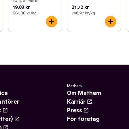
30 g, Stimorol
19,83 kr
21,72 kr
661,00 kr /kg
748,97 kr /kg
Mathem
ice
Om Mathem
antörer
Karriär
k
Press
tter)
För företag
m