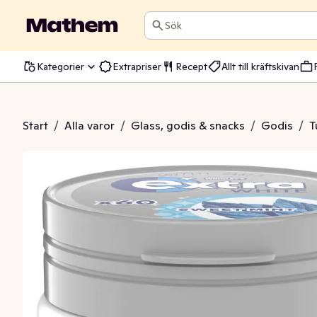
Sök
Kategorier
Extrapriser
Recept
Allt till kräftskivan
e Sweet Mint Sockerfri
Start
/
Alla varor
/
Glass, godis & snacks
/
Godis
/
T