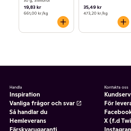
30 g, Stimorol
19,83 kr
35,49 kr
661,00 kr /kg
473,20 kr /kg
Handla
Kontakta oss
Inspiration
Kundserv
Vanliga frågor och svar
För lever
Så handlar du
Faceboo
Hemleverans
X (f.d Twi
Färskvarugaranti
Instagra