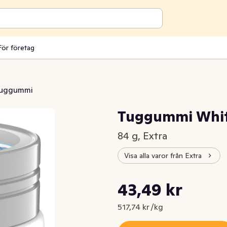
För företag
uggummi
Tuggummi White
84 g, Extra
Visa alla varor från Extra
Styckpris: 517,74 kr /kg
43,49 kr
Nuvarande pris är: 43,49 kr
517,74 kr /kg