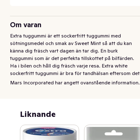
Om varan
Extra tuggummi är ett sockerfritt tuggummi med 
sötningsmedel och smak av Sweet Mint så att du kan 
känna dig fräsch vart dagen än tar dig. En burk 
tuggummi som är det perfekta tillskottet på bilfärden. 
Ha i bilen och håll dig fräsch varje resa. Extra white 
sockerfritt tuggummi är bra för tandhälsan eftersom det 
hjälper till att neutralisera placksyror. Detta Extra Sweet 
Mars Incorporated har angett ovanstående information.
Mint tuggummi innehåller 1 burk med 60 bitar.
Sockerfritt tuggummi
Liknande