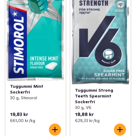
Tuggummi Mint
Tuggummi Strong
Sockerfri
Teeth Spearmint
30 g, Stimorol
Sockerfri
30 g, V6
19,83 kr
18,88 kr
661,00 kr /kg
629,33 kr /kg