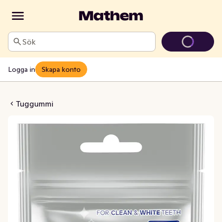
Sök
Logga in
Skapa konto
 Sweet Mint Sockerfri
Tuggummi