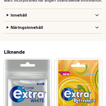
Mars Incorporated har angett ovanstående information.
dela med dig av dem. Extra white sockerfritt tuggummi 
är bra för tandhälsan eftersom det hjälper till att 
Innehåll
neutralisera placksyror. Den här påsen med Extra White 
Sweetmint tuggummi innehåller 21 enskilda 
Näringsinnehåll
tuggummibitar.
Sockerfritt tuggummi
Liknande