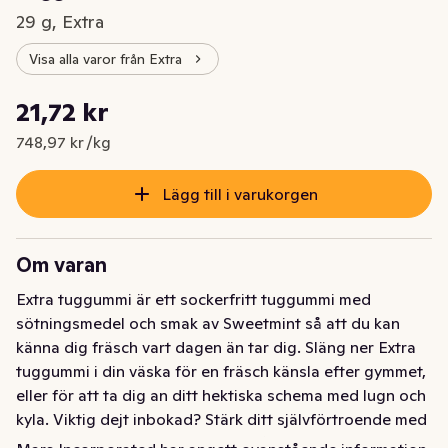
29 g, Extra
Visa alla varor från Extra
Styckpris: 748,97 kr /kg
21,72 kr
Nuvarande pris är: 21,72 kr
748,97 kr /kg
Lägg till i varukorgen
Om varan
Extra tuggummi är ett sockerfritt tuggummi med 
sötningsmedel och smak av Sweetmint så att du kan 
känna dig fräsch vart dagen än tar dig. Släng ner Extra 
tuggummi i din väska för en fräsch känsla efter gymmet, 
eller för att ta dig an ditt hektiska schema med lugn och 
kyla. Viktig dejt inbokad? Stärk ditt självförtroende med 
Extra tuggummi, eller imponera på din dejt genom att 