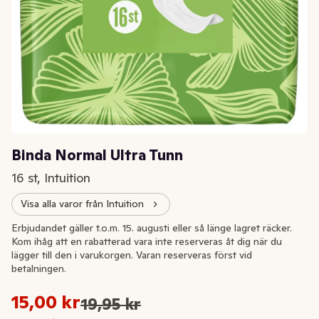
Binda Normal Ultra Tunn
16 st, Intuition
Visa alla varor från Intuition
Extrapris
Erbjudandet gäller t.o.m. 15. augusti eller så länge lagret räcker.
Kom ihåg att en rabatterad vara inte reserveras åt dig när du
lägger till den i varukorgen. Varan reserveras först vid
betalningen.
Styckpris: 0,94 kr /st
15,00 kr
19,95 kr
Ursprungspriset var: 19,95 kr
Nuvarande pris är: 15,00 kr