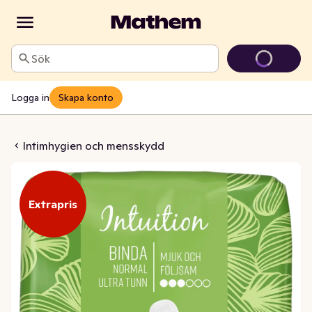
Sök
Logga in
Skapa konto
rmal Ultra Tunn
Intimhygien och mensskydd
Extrapris