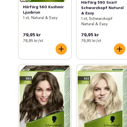
Hårfärg 590 Svart
perfekt färgresultat.

Hårfärg 560 Kashmir
Schwarzkopf Natural
Natural & Easy är berikad med franskt lavendelvatten 
Ljusbrun
& Easy
och innehåller 3 färdigblandade nyanser för ett 
1 st, Natural & Easy
1 st, Schwarzkopf
naturligt, uttrycksfullt resultat som täcker 100% grått 
Natural & Easy
hår.

79,95 kr
79,95 kr
Den vårdande efterbehandlingen berikad med olivolja 
79,95 kr /st
79,95 kr /st
från Medelhavet består av 97%* ingredienser av 
naturligt ursprung (* inklusive vatten) och ger ett 
välvårdat hår med strålande nyans.

-Naturligt, intensivt och glänsande resultat

-Upptill 100% gråhårstäckning

-Ingredienser av naturligt ursprung