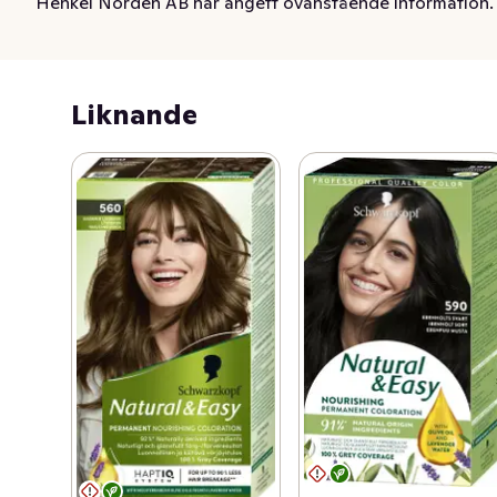
Henkel Norden AB har angett ovanstående information.
Hårfärgen har 100% gråhårstäckning, vilket gör att du 
smidigt kan täcka grått hår. Det är även en vegansk 
hårfärg, fri från animaliska ingredienser, med upp till 
Liknande
93%* ingredienser av naturligt ursprung vilket 
framhäver en naturlig hårfärg. Vill du dessutom ha en 
vårdande hårfärg? Det medföljande balsamet med 
olivolja från Medelhavet innehåller 97%* ingredienser 
av naturligt ursprung, vilket ger dig ett vackert glansigt 
hår. 

*Inklusive vatten
Natural & Easy – Schwarzkopf’s omsorgsfulla färger, 
älskade för naturligt och uttrycksfullt färgresultat.  Med 
92 %* ingredienser av naturligt ursprung (* inklusive 
vatten), förstärker Natural & Easy din naturliga hårfärg 
och ger det extra glans. De resterande 8% ingredienser 
i formulan finns för att garantera ett hållbart och 