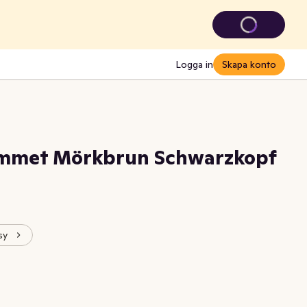
Logga in
Skapa konto
ammet Mörkbrun Schwarzkopf
sy