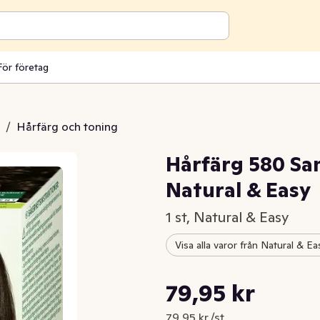
För företag
/
Hårfärg och toning
Hårfärg 580 S
Natural & Easy
1 st, Natural & Easy
Visa alla varor från Natural & Ea
Styckpris: 79,95 kr /st
79,95 kr
Nuvarande pris är: 79,95 kr
79,95 kr /st