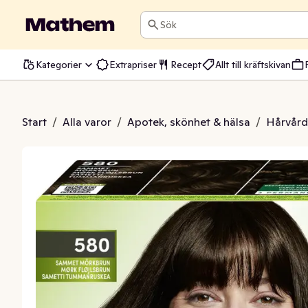
Sök
Kategorier
Extrapriser
Recept
Allt till kräftskivan
brun Schwarzkopf Natural & Easy
Start
/
Alla varor
/
Apotek, skönhet & hälsa
/
Hårvård