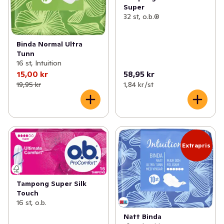
Super
32 st, o.b.®
Binda Normal Ultra
Tunn
16 st, Intuition
15,00 kr
58,95 kr
19,95 kr
1,84 kr /st
Extrapris
Tampong Super Silk
Touch
16 st, o.b.
Natt Binda