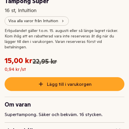
Tampong Super
16 st, Intuition
Visa alla varor från Intuition
Extrapris
Erbjudandet gäller t.o.m. 15. augusti eller så länge lagret räcker.
Kom ihåg att en rabatterad vara inte reserveras åt dig när du
lägger till den i varukorgen. Varan reserveras först vid
betalningen.
Styckpris: 0,94 kr /st
15,00 kr
22,95 kr
Ursprungspriset var: 22,95 kr
Nuvarande pris är: 15,00 kr
0,94 kr /st
Lägg till i varukorgen
Om varan
Supertampong. Säker och bekväm. 16 stycken.