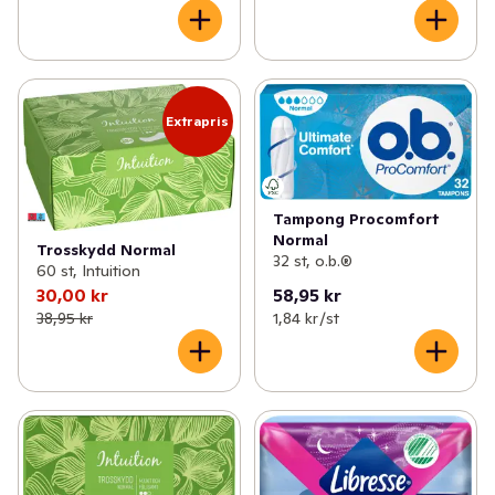
Extrapris
Tampong Procomfort
Normal
Trosskydd Normal
32 st, o.b.®
60 st, Intuition
30,00 kr
58,95 kr
38,95 kr
1,84 kr /st