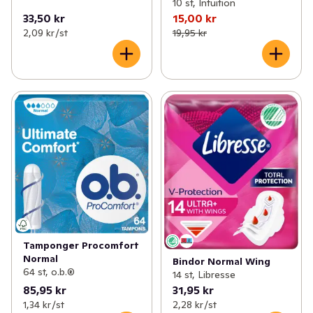
10 st, Intuition
33,50 kr
15,00 kr
2,09 kr /st
19,95 kr
Tamponger Procomfort
Normal
Bindor Normal Wing
64 st, o.b.®
14 st, Libresse
85,95 kr
31,95 kr
1,34 kr /st
2,28 kr /st