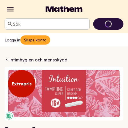
Sök
Logga in
Skapa konto
pong Super
Intimhygien och mensskydd
Extrapris