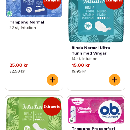
Extrapris
Extrapris
Tampong Normal
32 st, Intuition
Binda Normal Ultra
Tunn med Vingar
14 st, Intuition
25,00 kr
15,00 kr
32,50 kr
19,95 kr
Extrapris
Tampong Procomfort