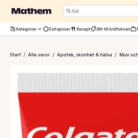
Sök
Kategorier
Extrapriser
Recept
Allt till kräftskivan
Max White Crystals
Start
/
Alla varor
/
Apotek, skönhet & hälsa
/
Mun och