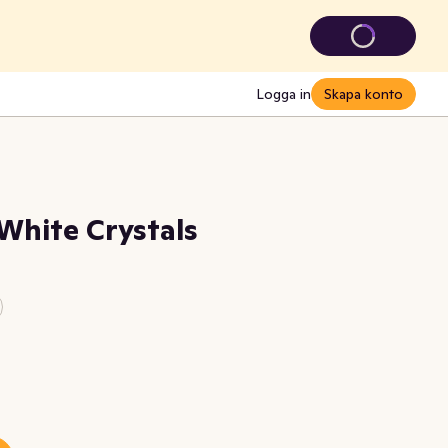
Logga in
Skapa konto
hite Crystals