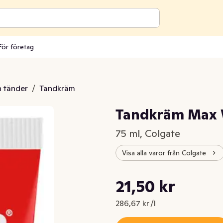
För företag
 tänder
/
Tandkräm
Tandkräm Max W
75 ml, Colgate
Visa alla varor från Colgate
Styckpris: 286,67 kr /l
21,50 kr
Nuvarande pris är: 21,50 kr
286,67 kr /l