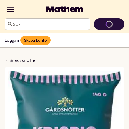
Sök
Logga in
Skapa konto
pig Nötmix
Snacksnötter