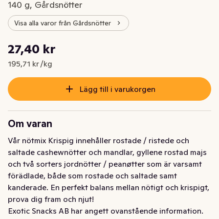
140 g, Gårdsnötter
Visa alla varor från Gårdsnötter
Styckpris: 195,71 kr /kg
27,40 kr
Nuvarande pris är: 27,40 kr
195,71 kr /kg
Lägg till i varukorgen
Om varan
Vår nötmix Krispig innehåller rostade / ristede och 
saltade cashewnötter och mandlar, gyllene rostad majs 
och två sorters jordnötter / peanøtter som är varsamt 
förädlade, både som rostade och saltade samt 
kanderade. En perfekt balans mellan nötigt och krispigt, 
prova dig fram och njut!
Exotic Snacks AB har angett ovanstående information.