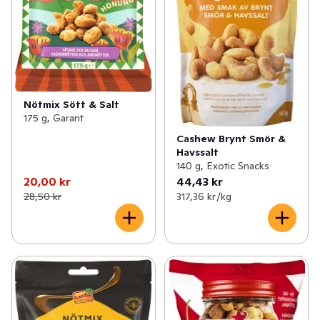
Nötmix Sött & Salt
175 g, Garant
Cashew Brynt Smör &
Havssalt
140 g, Exotic Snacks
20,00 kr
44,43 kr
28,50 kr
317,36 kr /kg