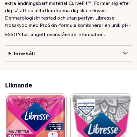
extra andningsbart material CurveFit™: Formar sig efter 
dig så att du alltid kan känna dig lika bekväm 
Dermatologiskt testad och utan parfym Libresse 
trosskydd med ProSkin-formula kombinerar en unik pH-
balanserad infusion och ett extra andningsbart material, 
ESSITY har angett ovanstående information.
för att ta hand om underlivet. Perfekta att använda varje 
dag, så att du alltid kan känna dig fräsch.
Innehåll
Tunna trosskydd som absorberar vätska och lukt. 
Trosskydd som är bekväma för din kropp och enkla att 
använda. Trosskydden är Svanenmärkta, producerade 
på ett ansvarsfullt sätt med mindre material för att 
Liknande
minska klimatpåverkan och förpackningen är 
återvinningsbar. Trosskydden har en följsam Cour-V™-
tekonologi som ger maximal anpassnignsbarhet och en 
helt ny nivå av bekvämlighet.