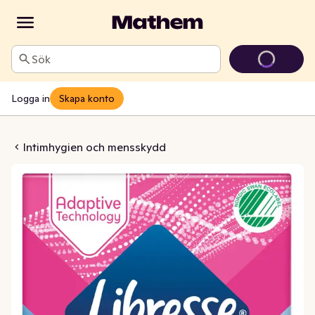
Sök
Logga in
Skapa konto
kydd Normal
Intimhygien och mensskydd