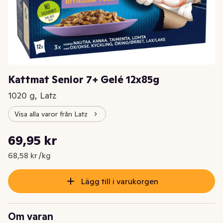
Kattmat Senior 7+ Gelé 12x85g
1020 g, Latz
Visa alla varor från Latz
Styckpris: 68,58 kr /kg
69,95 kr
Nuvarande pris är: 69,95 kr
68,58 kr /kg
Lägg till i varukorgen
Om varan