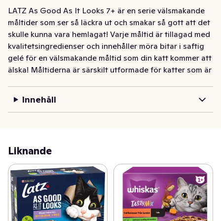
LATZ As Good As It Looks 7+ är en serie välsmakande 
måltider som ser så läckra ut och smakar så gott att det 
skulle kunna vara hemlagat! Varje måltid är tillagad med 
kvalitetsingredienser och innehåller möra bitar i saftig 
gelé för en välsmakande måltid som din katt kommer att 
älska! Måltiderna är särskilt utformade för katter som är 
7 år eller äldre med rätt kombination av proteiner och 
vitaminer, inklusive antioxidanter, som håller din katt full 
Innehåll
av energi och redo att busa! Måltiderna är fulla av 
hälsosamma godbitar som uppfyller 100% av din katts 
dagliga behov när de serveras enligt utfodringsguiden. 
Det är inte allt! Dessutom finns LATZ As Good As It 
Liknande
Looks i ett brett urval av smaker i saftig gelé som 
tillfredsställer din katts kärlek för variation. De smakar 
verkligen lika gott som de ser ut! LATZ - helt enkelt 
oemotståndligt!
LATZ As Good As It Looks 7+ är en serie välsmakande 
måltider som ser så läckra ut och smakar så gott att det 