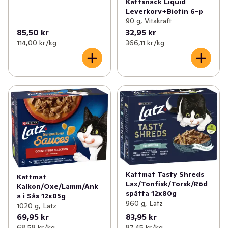
Kattsnack Liquid
Leverkorv+Biotin 6-p
90 g, Vitakraft
85,50 kr
32,95 kr
114,00 kr /kg
366,11 kr /kg
Kattmat Tasty Shreds
Kattmat
Lax/Tonfisk/Torsk/Röd
Kalkon/Oxe/Lamm/Ank
spätta 12x80g
a i Sås 12x85g
960 g, Latz
1020 g, Latz
69,95 kr
83,95 kr
68,58 kr /kg
87,45 kr /kg