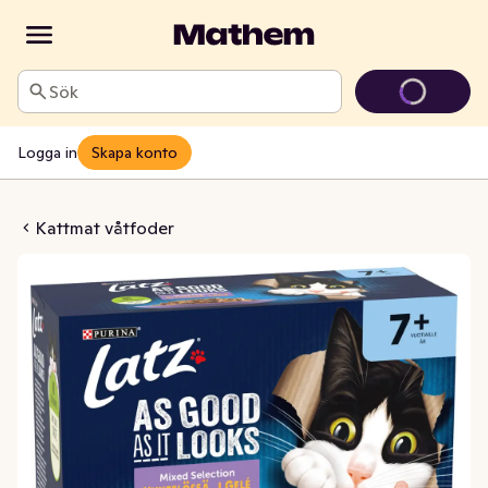
Sök
Logga in
Skapa konto
ior 7+ Gelé 12x85g
Kattmat våtfoder