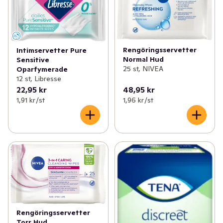
Rengöringsservetter
Intimservetter Pure
Normal Hud
Sensitive
25 st, NIVEA
Oparfymerade
12 st, Libresse
22,95 kr
48,95 kr
1,91 kr /st
1,96 kr /st
Rengöringsservetter
Torr Hud