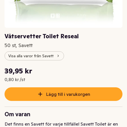
Våtservetter Toilet Reseal
50 st, Savett
Visa alla varor från Savett
Styckpris: 0,80 kr /st
39,95 kr
Nuvarande pris är: 39,95 kr
0,80 kr /st
Lägg till i varukorgen
Om varan
Det finns en Savett för varje tillfälle! Savett Toilet är en 