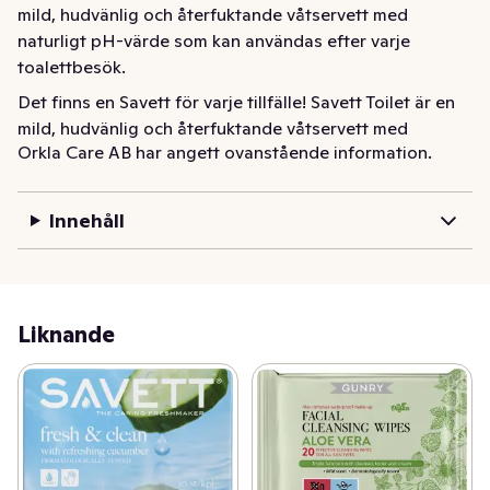
mild, hudvänlig och återfuktande våtservett med 
naturligt pH-värde som kan användas efter varje 
toalettbesök.
Det finns en Savett för varje tillfälle! Savett Toilet är en 
mild, hudvänlig och återfuktande våtservett med 
Orkla Care AB har angett ovanstående information.
naturligt pH-värde som kan användas efter varje 
toalettbesök.
Innehåll
Liknande