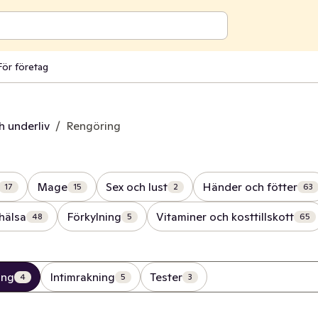
För företag
h underliv
/
Rengöring
Mage
Sex och lust
Händer och fötter
17
15
2
63
hälsa
Förkylning
Vitaminer och kosttillskott
48
5
65
ing
Intimrakning
Tester
4
5
3