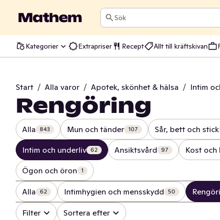
Sök
Kategorier
Extrapriser
Recept
Allt till kräftskivan
Start
/
Alla varor
/
Apotek, skönhet & hälsa
/
Intim oc
Rengöring
Alla
Mun och tänder
Sår, bett och stick
843
107
Intim och underliv
Ansiktsvård
Kost och 
62
97
Ögon och öron
1
Alla
Intimhygien och mensskydd
Rengör
62
50
Filter
Sortera efter