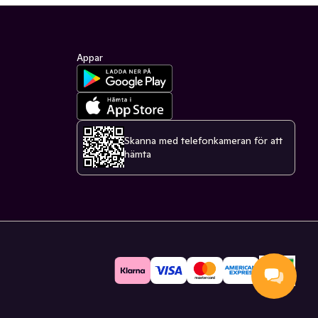
Appar
Skanna med telefonkameran för att
hämta