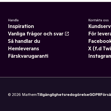
Handla
Kontakta oss
Inspiration
Kundserv
Vanliga frågor och svar
För lever
Så handlar du
Faceboo
Hemleverans
X (f.d Twi
Färskvarugaranti
Instagra
©
2026
Mathem
Tillgänglighetsredogörelse
GDPR
Försä