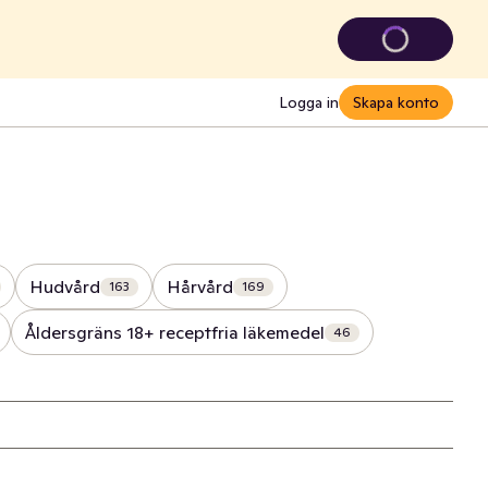
Logga in
Skapa konto
Hudvård
Hårvård
163
169
Åldersgräns 18+ receptfria läkemedel
46