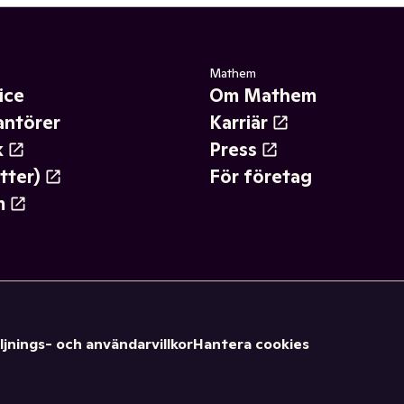
Mathem
ice
Om Mathem
antörer
Karriär
k
Press
tter)
För företag
m
ljnings- och användarvillkor
Hantera cookies